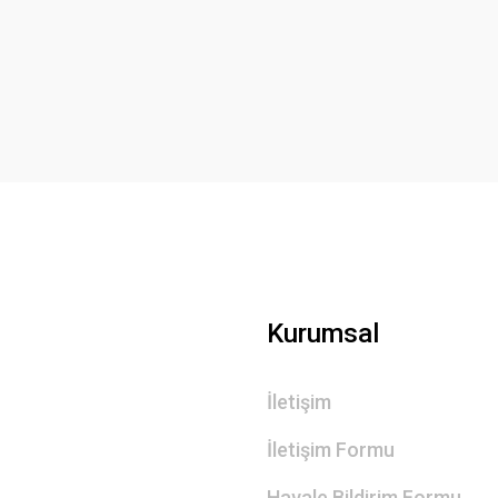
Bu ürüne ilk yorumu siz yapın!
Yorum Yaz
Gönder
Kurumsal
İletişim
İletişim Formu
Havale Bildirim Formu