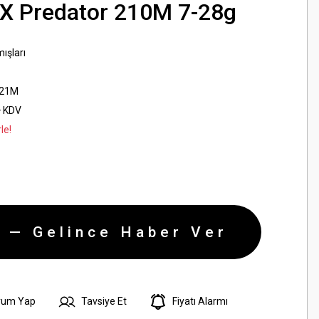
X Predator 210M 7-28g
ışları
21M
+ KDV
le!
 — Gelince Haber Ver
rum Yap
Tavsiye Et
Fiyatı Alarmı