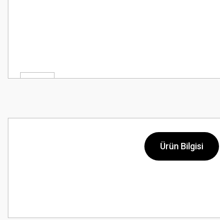
Ürün Bilgisi
Bu ürünün fiyat bilgisi, resim, ürün açıklamalarında ve diğer konularda
Görüş ve önerileriniz için teşekkür ederiz.