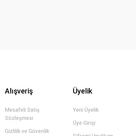
Alışveriş
Üyelik
Mesafeli Satış
Yeni Üyelik
Sözleşmesi
Üye Girişi
Gizlilik ve Güvenlik
Şifremi Unuttum