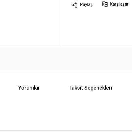
Karşılaştır
Paylaş
Yorumlar
Taksit Seçenekleri
 yetersiz gördüğünüz noktaları öneri formunu kullanarak tarafımıza iletebilirsini