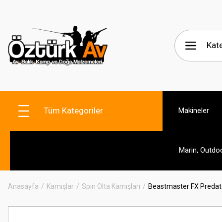
Tüm Kategoriler
Makineler
Marin, Outdo
Anasayfa
Kamışlar
Spin Olta Kamışları
Beastmaster FX Predat