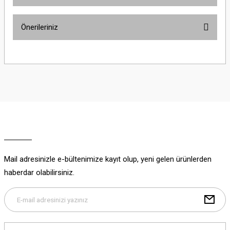
Bu ürüne ilk yorumu siz yapın!
Önerileriniz
Yorum Yaz
Bu ürünün fiyat bilgisi, resim, ürün açıklamalarında ve diğer konularda
yetersiz gördüğünüz noktaları öneri formunu kullanarak tarafımıza
iletebilirsiniz.
Görüş ve önerileriniz için teşekkür ederiz.
Ürün resmi kalitesiz, bozuk veya görüntülenemiyor.
Ürün açıklamasında eksik bilgiler bulunuyor.
Ürün bilgilerinde hatalar bulunuyor.
Ürün fiyatı diğer sitelerden daha pahalı.
Mail adresinizle e-bültenimize kayıt olup, yeni gelen ürünlerden
Bu ürüne benzer farklı alternatifler olmalı.
haberdar olabilirsiniz.