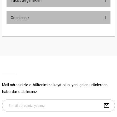
Taksit Seçenekleri
Bu ürüne ilk yorumu siz yapın!
Önerileriniz
Yorum Yaz
Bu ürünün fiyat bilgisi, resim, ürün açıklamalarında ve diğer konularda
yetersiz gördüğünüz noktaları öneri formunu kullanarak tarafımıza
iletebilirsiniz.
Görüş ve önerileriniz için teşekkür ederiz.
Ürün resmi kalitesiz, bozuk veya görüntülenemiyor.
Ürün açıklamasında eksik bilgiler bulunuyor.
Ürün bilgilerinde hatalar bulunuyor.
Ürün fiyatı diğer sitelerden daha pahalı.
Mail adresinizle e-bültenimize kayıt olup, yeni gelen ürünlerden
Bu ürüne benzer farklı alternatifler olmalı.
haberdar olabilirsiniz.