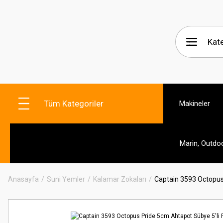
Tüm Kategoriler
Makineler
Marin, Outdo
Anasayfa
Suni Yemler
Kalamar Zokaları
Captain 3593 Octopus