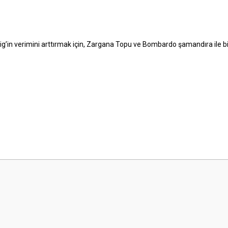
jig’in verimini arttırmak için, Zargana Topu ve Bombardo şamandıra ile birl
 yetersiz gördüğünüz noktaları öneri formunu kullanarak tarafımıza iletebilirsini
Bu ürüne ilk yorumu siz yapın!
Yorum Yaz