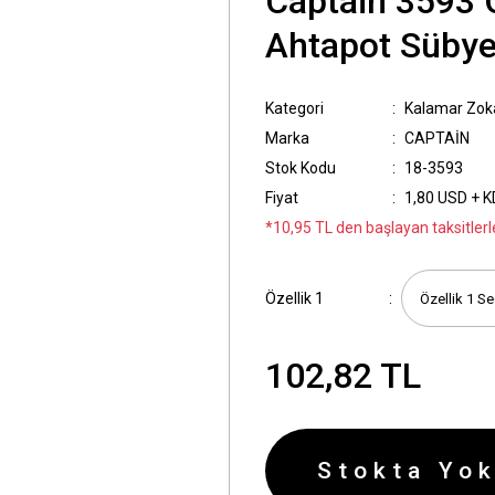
Captain 3593 
Ahtapot Sübye 
Kategori
Kalamar Zoka
Marka
CAPTAİN
Stok Kodu
18-3593
Fiyat
1,80 USD + 
*10,95 TL den başlayan taksitlerl
Özellik 1
102,82 TL
Stokta Yok