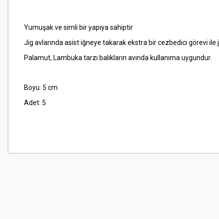
Yumuşak ve simli bir yapıya sahiptir
Jig avlarında asist iğneye takarak ekstra bir cezbedici görevi ile 
Palamut, Lambuka tarzı balıkların avında kullanıma uygundur.
Boyu: 5 cm
Adet: 5
Bu ürünün fiyat bilgisi, resim, ürün açıklamalarında ve diğer konularda
Görüş ve önerileriniz için teşekkür ederiz.
Ürün resmi kalitesiz, bozuk veya görüntülenemiyor.
Ürün açıklamasında eksik bilgiler bulunuyor.
Ürün bilgilerinde hatalar bulunuyor.
Ürün fiyatı diğer sitelerden daha pahalı.