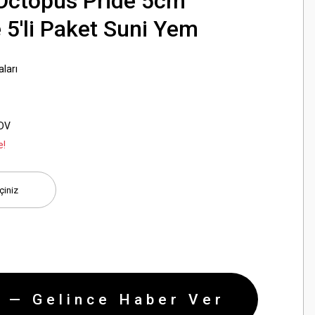
Octopus Pride 5cm
5'li Paket Suni Yem
ları
KDV
e!
 — Gelince Haber Ver