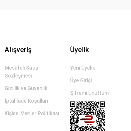
Alışveriş
Üyelik
Mesafeli Satış
Yeni Üyelik
Sözleşmesi
Üye Girişi
Gizlilik ve Güvenlik
Şifremi Unuttum
İptal İade Koşullari
Kişisel Veriler Politikası