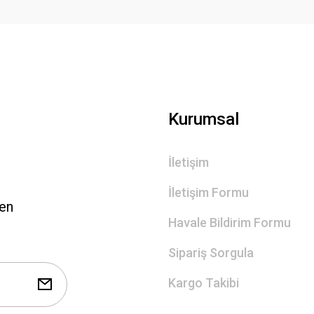
Gönder
Kurumsal
İletişim
İletişim Formu
len
Havale Bildirim Formu
Sipariş Sorgula
Kargo Takibi