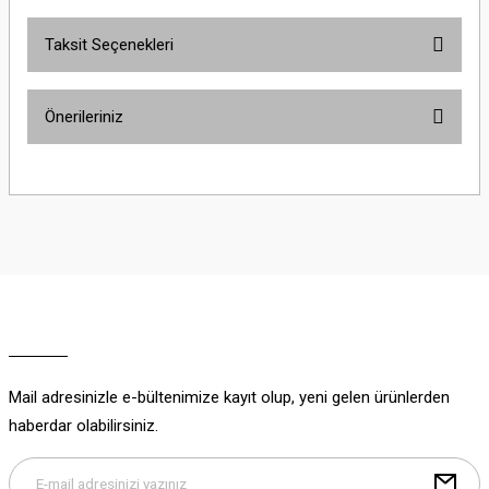
Taksit Seçenekleri
Bu ürüne ilk yorumu siz yapın!
Önerileriniz
Yorum Yaz
Bu ürünün fiyat bilgisi, resim, ürün açıklamalarında ve diğer konularda
yetersiz gördüğünüz noktaları öneri formunu kullanarak tarafımıza
iletebilirsiniz.
Görüş ve önerileriniz için teşekkür ederiz.
Ürün resmi kalitesiz, bozuk veya görüntülenemiyor.
Ürün açıklamasında eksik bilgiler bulunuyor.
Ürün bilgilerinde hatalar bulunuyor.
Ürün fiyatı diğer sitelerden daha pahalı.
Mail adresinizle e-bültenimize kayıt olup, yeni gelen ürünlerden
Bu ürüne benzer farklı alternatifler olmalı.
haberdar olabilirsiniz.