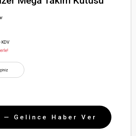
izer Mega Takım Kutusu
ar
+ KDV
erle!
 — Gelince Haber Ver