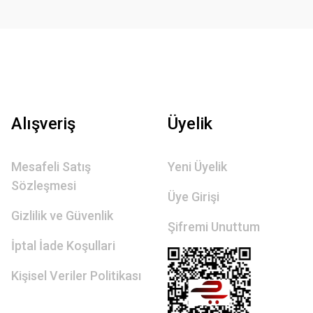
Alışveriş
Üyelik
Mesafeli Satış
Yeni Üyelik
Sözleşmesi
Üye Girişi
Gizlilik ve Güvenlik
Şifremi Unuttum
İptal İade Koşullari
Kişisel Veriler Politikası