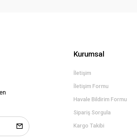
Gönder
Kurumsal
İletişim
İletişim Formu
len
Havale Bildirim Formu
Sipariş Sorgula
Kargo Takibi