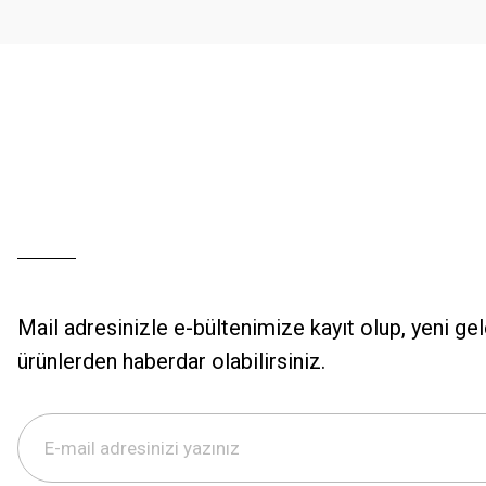
Ürün fiyatı diğer sitelerden daha pahalı.
Bu ürüne benzer farklı alternatifler olmalı.
Mail adresinizle e-bültenimize kayıt olup, yeni ge
ürünlerden haberdar olabilirsiniz.