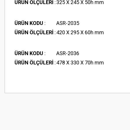
ÜRÜN ÖLÇÜLERİ
:
325 X 245 X 50h mm
ÜRÜN KODU
:
ASR-2035
ÜRÜN ÖLÇÜLERİ
:
420 X 295 X 60h mm
ÜRÜN KODU
:
ASR-2036
ÜRÜN ÖLÇÜLERİ
:
478 X 330 X 70h mm
Bu ürünün fiyat bilgisi, resim, ürün açıklamalarında ve diğer konularda
Görüş ve önerileriniz için teşekkür ederiz.
Ürün resmi kalitesiz, bozuk veya görüntülenemiyor.
Ürün açıklamasında eksik bilgiler bulunuyor.
Ürün bilgilerinde hatalar bulunuyor.