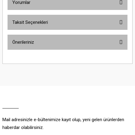
Yorumlar
Taksit Seçenekleri
Bu ürüne ilk yorumu siz yapın!
Önerileriniz
Yorum Yaz
Bu ürünün fiyat bilgisi, resim, ürün açıklamalarında ve diğer konularda
yetersiz gördüğünüz noktaları öneri formunu kullanarak tarafımıza
iletebilirsiniz.
Görüş ve önerileriniz için teşekkür ederiz.
Ürün resmi kalitesiz, bozuk veya görüntülenemiyor.
Ürün açıklamasında eksik bilgiler bulunuyor.
Ürün bilgilerinde hatalar bulunuyor.
Ürün fiyatı diğer sitelerden daha pahalı.
Mail adresinizle e-bültenimize kayıt olup, yeni gelen ürünlerden
Bu ürüne benzer farklı alternatifler olmalı.
haberdar olabilirsiniz.