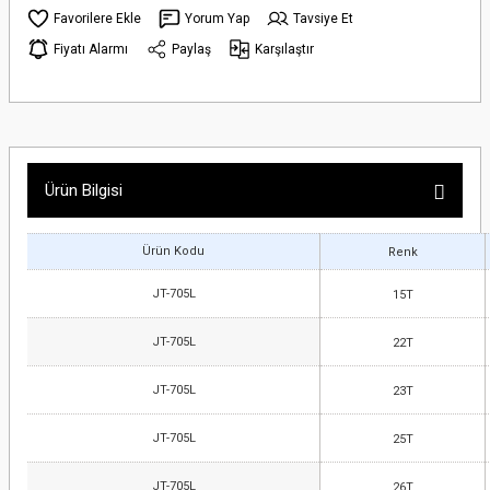
Yorum Yap
Tavsiye Et
Fiyatı Alarmı
Paylaş
Karşılaştır
Ürün Bilgisi
Ürün Kodu
Renk
JT-705L
15T
JT-705L
22T
JT-705L
23T
JT-705L
25T
JT-705L
26T