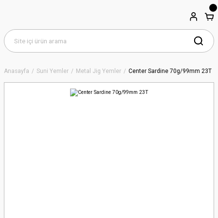
Anasayfa
Suni Yemler
Metal Jig Yemler
Center Sardine 70g/99mm 23T