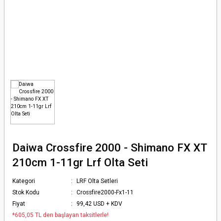
Olta Makineleri
rı
 Kemeri
arı, Takımları
eri
rı
kıç ve Ağ
ı, Kasnaklar
a Makineleri
rçaları
uarları
arçaları
 Kamışları
& Pompalar
Daiwa Crossfire 2000 - Shimano FX XT
210cm 1-11gr Lrf Olta Seti
Kategori
LRF Olta Setleri
Stok Kodu
Crossfire2000-Fx1-11
Fiyat
99,42 USD + KDV
*605,05 TL den başlayan taksitlerle!