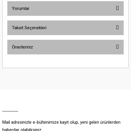
Yorumlar
Taksit Seçenekleri
Bu ürüne ilk yorumu siz yapın!
Önerileriniz
Yorum Yaz
Bu ürünün fiyat bilgisi, resim, ürün açıklamalarında ve diğer konularda
yetersiz gördüğünüz noktaları öneri formunu kullanarak tarafımıza
iletebilirsiniz.
Görüş ve önerileriniz için teşekkür ederiz.
Ürün resmi kalitesiz, bozuk veya görüntülenemiyor.
Ürün açıklamasında eksik bilgiler bulunuyor.
Ürün bilgilerinde hatalar bulunuyor.
Ürün fiyatı diğer sitelerden daha pahalı.
Mail adresinizle e-bültenimize kayıt olup, yeni gelen ürünlerden
Bu ürüne benzer farklı alternatifler olmalı.
haberdar olabilirsiniz.