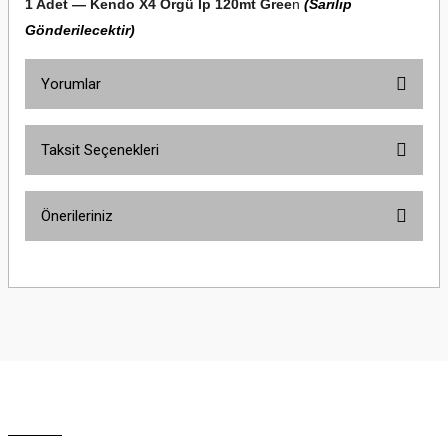
1 Adet —
Kendo X4 Örgü İp 120mt Gree
n
(Sarılıp
Gönderilecektir)
Yorumlar
Taksit Seçenekleri
Bu ürüne ilk yorumu siz yapın!
Önerileriniz
Yorum Yaz
Bu ürünün fiyat bilgisi, resim, ürün açıklamalarında ve diğer konularda
yetersiz gördüğünüz noktaları öneri formunu kullanarak tarafımıza
iletebilirsiniz.
Görüş ve önerileriniz için teşekkür ederiz.
Ürün resmi kalitesiz, bozuk veya görüntülenemiyor.
Ürün açıklamasında eksik bilgiler bulunuyor.
Ürün bilgilerinde hatalar bulunuyor.