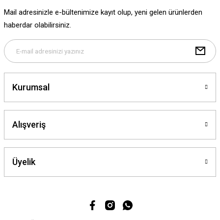
Ürün fiyatı diğer sitelerden daha pahalı.
Mail adresinizle e-bültenimize kayıt olup, yeni gelen ürünlerden
Bu ürüne benzer farklı alternatifler olmalı.
haberdar olabilirsiniz.
Gönder
Kurumsal
Alışveriş
Üyelik