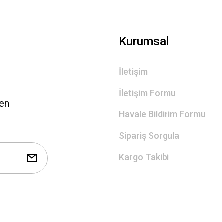
Gönder
Kurumsal
İletişim
İletişim Formu
len
Havale Bildirim Formu
Sipariş Sorgula
Kargo Takibi