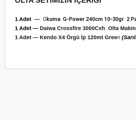
OLTA SETİMİZİN İÇERİĞİ
O
kuma G-Power 240cm 10-30gr
2 P
1 Adet
—
1 Adet
—
Daiwa Crossfire 3000Cxh Olta Maki
1 Adet —
Kendo X4 Örgü İp 120mt Gree
n
(Sarı
Bu ürünün fiyat bilgisi, resim, ürün açıklamalarında ve diğer konularda
Görüş ve önerileriniz için teşekkür ederiz.
Ürün resmi kalitesiz, bozuk veya görüntülenemiyor.
Ürün açıklamasında eksik bilgiler bulunuyor.
Ürün bilgilerinde hatalar bulunuyor.
Ürün fiyatı diğer sitelerden daha pahalı.
Bu ürüne benzer farklı alternatifler olmalı.