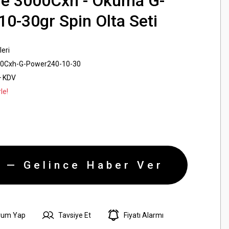
re 3000Cxh - Okuma G-
0-30gr Spin Olta Seti
leri
00Cxh-G-Power240-10-30
+ KDV
le!
 — Gelince Haber Ver
rum Yap
Tavsiye Et
Fiyatı Alarmı