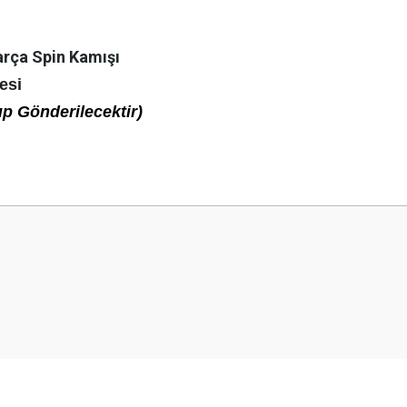
arça Spin Kamışı
nesi
lıp Gönderilecektir)
 yetersiz gördüğünüz noktaları öneri formunu kullanarak tarafımıza iletebilirsini
Bu ürüne ilk yorumu siz yapın!
Yorum Yaz