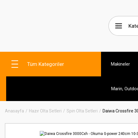
Tüm Kategoriler
Makineler
Marin, Outdo
Anasayfa
Hazır Olta Setleri
Spin Olta Setleri
Daiwa Crossfire 