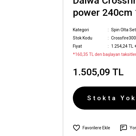
Daiwa Crossfi
power 240cm 1
Kategori
Spin Olta Set
Stok Kodu
Crossfire30
Fiyat
1.254,24 TL 
*160,35 TL den başlayan taksitler
1.505,09 TL
Stokta Yok
Yo