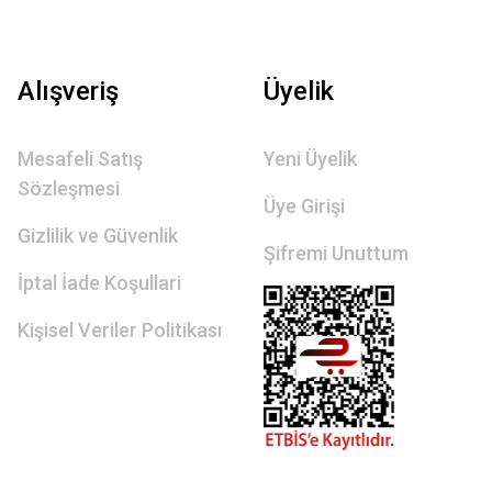
Alışveriş
Üyelik
Mesafeli Satış
Yeni Üyelik
Sözleşmesi
Üye Girişi
Gizlilik ve Güvenlik
Şifremi Unuttum
İptal İade Koşullari
Kişisel Veriler Politikası