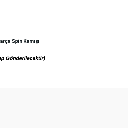
Parça Spin Kamışı
lıp Gönderilecektir)
 yetersiz gördüğünüz noktaları öneri formunu kullanarak tarafımıza iletebilirsini
Bu ürüne ilk yorumu siz yapın!
Yorum Yaz