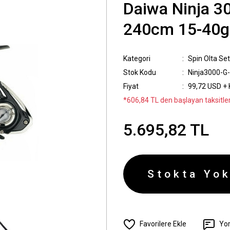
Daiwa Ninja 3
240cm 15-40gr
Kategori
Spin Olta Set
Stok Kodu
Ninja3000-G
Fiyat
99,72 USD +
*606,84 TL den başlayan taksitler
5.695,82 TL
Stokta Yok
Yo