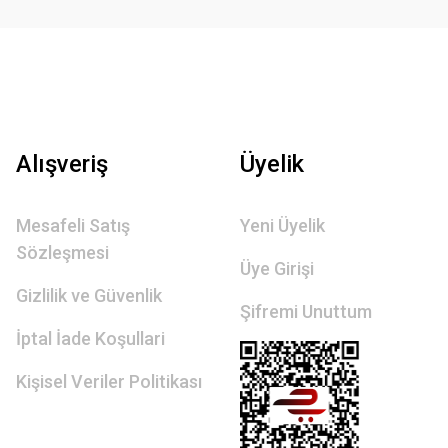
Alışveriş
Üyelik
Mesafeli Satış
Yeni Üyelik
Sözleşmesi
Üye Girişi
Gizlilik ve Güvenlik
Şifremi Unuttum
İptal İade Koşullari
Kişisel Veriler Politikası