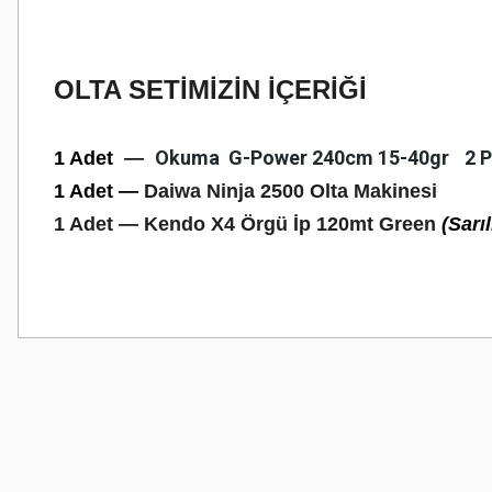
OLTA SETİMİZİN İÇERİĞİ
Okuma G-Power 240cm 15-40gr
2 
1 Adet
—
1 Adet
—
Daiwa Ninja 2500 Olta Makinesi
1 Adet —
Kendo X4 Örgü İp 120mt Green
(Sarı
Bu ürünün fiyat bilgisi, resim, ürün açıklamalarında ve diğer konularda
Görüş ve önerileriniz için teşekkür ederiz.
Ürün resmi kalitesiz, bozuk veya görüntülenemiyor.
Ürün açıklamasında eksik bilgiler bulunuyor.
Ürün bilgilerinde hatalar bulunuyor.
Ürün fiyatı diğer sitelerden daha pahalı.