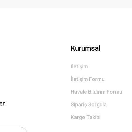
Gönder
Kurumsal
İletişim
İletişim Formu
Havale Bildirim Formu
len
Sipariş Sorgula
Kargo Takibi