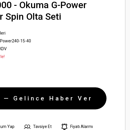
000 - Okuma G-Power
 Spin Olta Seti
leri
-Power240-15-40
 KDV
le!
 — Gelince Haber Ver
rum Yap
Tavsiye Et
Fiyatı Alarmı