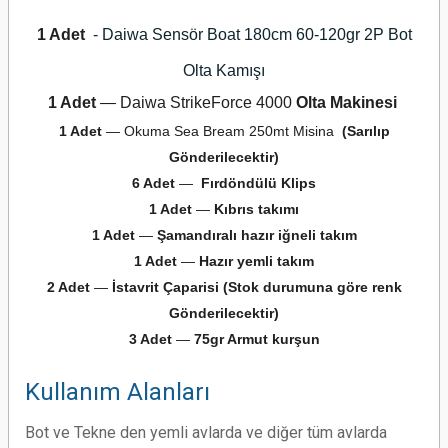
1 Adet
-
Daiwa Sensör Boat 180cm 60-120gr
2P Bot
Olta Kamışı
1 Adet
— Daiwa StrikeForce 4000
Olta Makinesi
1 Adet
— Okuma Sea Bream 250mt Misina
(Sarılıp
Gönderilecektir)
6 Adet
—
Fırdöndülü Klips
1 Adet
—
Kıbrıs takımı
1 Adet
—
Şamandıralı hazır iğneli takım
1 Adet
—
Hazır yemli takım
2 Adet
—
İstavrit Çaparisi (Stok durumuna göre renk
Gönderilecektir)
3 Adet
—
75
gr Armut kurşun
Kullanım Alanları
Bot ve Tekne den yemli avlarda ve diğer tüm avlarda