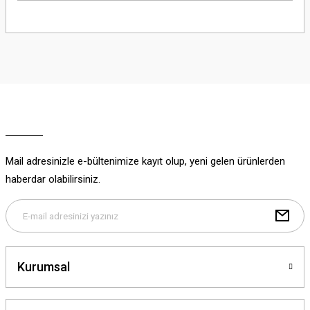
Bu ürünün fiyat bilgisi, resim, ürün açıklamalarında ve diğer konularda
yetersiz gördüğünüz noktaları öneri formunu kullanarak tarafımıza
iletebilirsiniz.
Görüş ve önerileriniz için teşekkür ederiz.
Ürün resmi kalitesiz, bozuk veya görüntülenemiyor.
Ürün açıklamasında eksik bilgiler bulunuyor.
Ürün bilgilerinde hatalar bulunuyor.
Ürün fiyatı diğer sitelerden daha pahalı.
Mail adresinizle e-bültenimize kayıt olup, yeni gelen ürünlerden
Bu ürüne benzer farklı alternatifler olmalı.
haberdar olabilirsiniz.
Gönder
Kurumsal