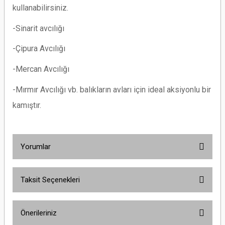
kullanabilirsiniz.
-Sinarit avcılığı
-Çipura Avcılığı
-Mercan Avcılığı
-Mırmır Avcılığı vb. balıkların avları için ideal aksiyonlu bir
kamıştır.
Bu ürünün fiyat bilgisi, resim, ürün açıklamalarında ve diğer
Yorumlar
konularda yetersiz gördüğünüz noktal
Bu ürüne ilk yorumu siz yapın!
Taksit Seçenekleri
Bu ürüne ilk yorumu siz yapın!
Yorum Yaz
Önerileriniz
Yorum Yaz