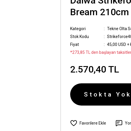
Daiwa Strikef
Bream 210cm T
Kategori
Tekne Olta Se
Stok Kodu
Strikeforce
Fiyat
45,00 USD +
*273,85 TL den başlayan taksitler
2.570,40 TL
Stokta Yok
Yo