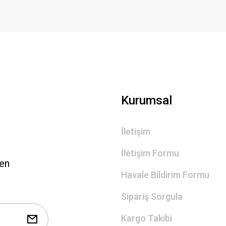
Gönder
Kurumsal
İletişim
İletişim Formu
len
Havale Bildirim Formu
Sipariş Sorgula
Kargo Takibi