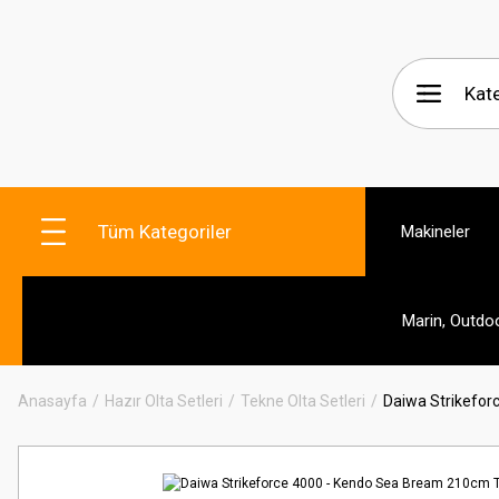
Tüm Kategoriler
Makineler
Marin, Outdo
Anasayfa
Hazır Olta Setleri
Tekne Olta Setleri
Daiwa Strikefor