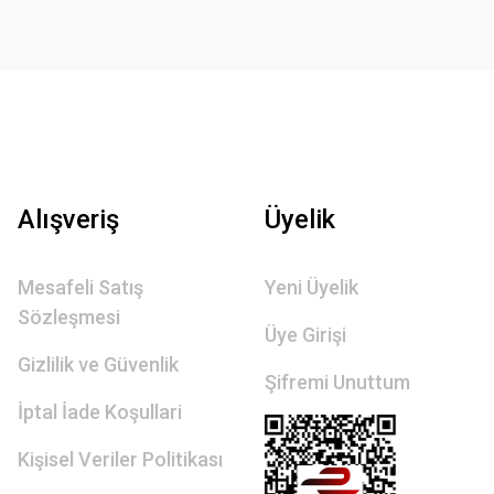
Alışveriş
Üyelik
Mesafeli Satış
Yeni Üyelik
Sözleşmesi
Üye Girişi
Gizlilik ve Güvenlik
Şifremi Unuttum
İptal İade Koşullari
Kişisel Veriler Politikası