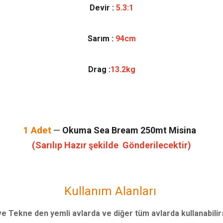
Devir :
5
.3:1
Sarım :
94cm
Drag :
13.2
kg
1 Adet
—
Okuma Sea Bream 250mt Misina
(Sarılıp Hazır şekilde Gönderilecektir)
Kullanım Alanları
ve Tekne den yemli avlarda ve diğer tüm avlarda kullanabilirs