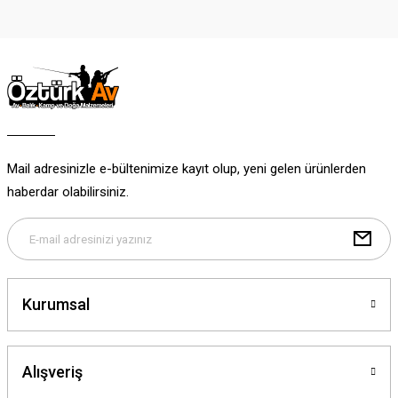
Görüş ve önerileriniz için teşekkür ederiz.
Ürün resmi kalitesiz, bozuk veya görüntülenemiyor.
Ürün açıklamasında eksik bilgiler bulunuyor.
Ürün bilgilerinde hatalar bulunuyor.
Ürün fiyatı diğer sitelerden daha pahalı.
Bu ürüne benzer farklı alternatifler olmalı.
Mail adresinizle e-bültenimize kayıt olup, yeni gelen ürünlerden
haberdar olabilirsiniz.
Gönder
Kurumsal
Alışveriş