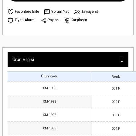
Yorum Yap
Tavsiye Et
Fiyatı Alarmı
Paylaş
Karşılaştır
Ürün Bilgisi
Ürün Kodu
Renk
XM-199S
001 F
XM-199S
002 F
XM-199S
003 F
XM-199S
004 F