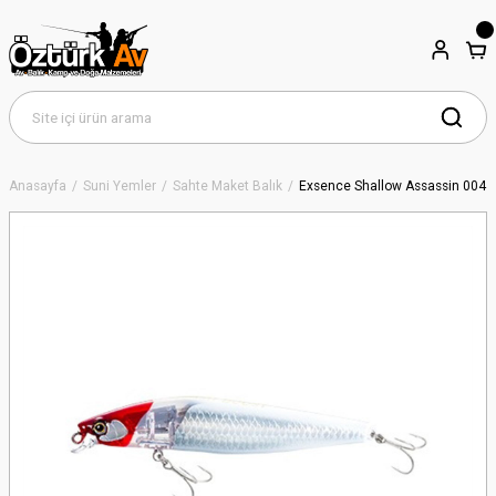
Anasayfa
Suni Yemler
Sahte Maket Balık
Exsence Shallow Assassin 004