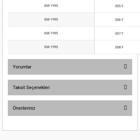
XM-199S
005 F
XM-199S
006 F
XM-199S
007 F
XM-199S
008 F
Yorumlar
Taksit Seçenekleri
Bu ürüne ilk yorumu siz yapın!
Önerileriniz
Yorum Yaz
Bu ürünün fiyat bilgisi, resim, ürün açıklamalarında ve diğer konularda
yetersiz gördüğünüz noktaları öneri formunu kullanarak tarafımıza
iletebilirsiniz.