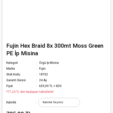
Fujin Hex Braid 8x 300mt Moss Green
PE İp Misina
Kategori
Örgü İp Misina
Marka
Fujin
Stok Kodu
18702
Garanti Süresi
24 Ay
Fiyat
659,09 TL + KDV
*77,24 TL den başlayan taksitlerle!
Kalınlık