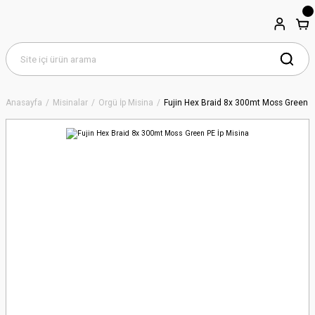
Anasayfa
Misinalar
Örgü İp Misina
Fujin Hex Braid 8x 300mt Moss Green P