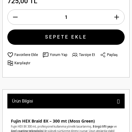
725,00 TL
SEPETE EKLE
Yorum Yap
Tavsiye Et
Paylaş
Karşılaştır
Ürün Bilgisi
Fujin HEX Braid 8X – 300 mt (Moss Green)
Fujin HEX 8X 300 mt, profesyonel kullanıma yönelik tasarlanmış,
8 örgü lifli yapı
ve
özel coating teknolojisi
ile yüksek sürtünme direnci sunar. Uzun atışlarda stabil