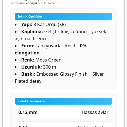
performans ve düşük gürültü sağlar.
Teknik Özellikler
Yapı:
8 Kat Örgü (X8)
Kaplama:
Geliştirilmiş coating – yüksek
aşınma direnci
Form:
Tam yuvarlak kesit –
0%
elongation
Renk:
Moss Green
Uzunluk:
300 m
Baskı:
Embossed Glossy Finish + Silver
Plated detay
Kalınlık Seçenekleri
0.12 mm
Hassas avlar