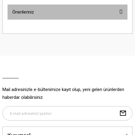
Önerileriniz
Yorum Yaz
Bu ürünün fiyat bilgisi, resim, ürün açıklamalarında ve diğer konularda
yetersiz gördüğünüz noktaları öneri formunu kullanarak tarafımıza
iletebilirsiniz.
Görüş ve önerileriniz için teşekkür ederiz.
Ürün resmi kalitesiz, bozuk veya görüntülenemiyor.
Ürün açıklamasında eksik bilgiler bulunuyor.
Ürün bilgilerinde hatalar bulunuyor.
Ürün fiyatı diğer sitelerden daha pahalı.
Mail adresinizle e-bültenimize kayıt olup, yeni gelen ürünlerden
Bu ürüne benzer farklı alternatifler olmalı.
haberdar olabilirsiniz.
Gönder