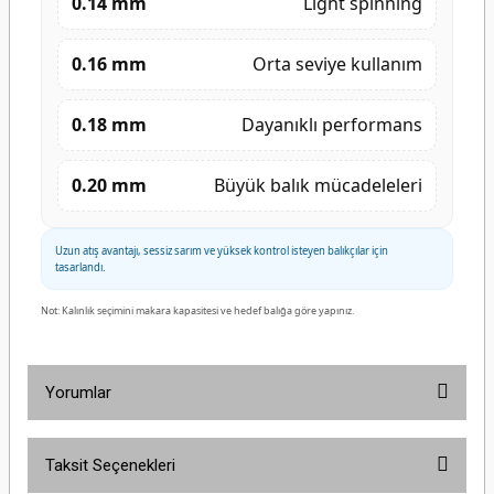
0.14 mm
Light spinning
0.16 mm
Orta seviye kullanım
0.18 mm
Dayanıklı performans
0.20 mm
Büyük balık mücadeleleri
Uzun atış avantajı, sessiz sarım ve yüksek kontrol isteyen balıkçılar için
tasarlandı.
Not: Kalınlık seçimini makara kapasitesi ve hedef balığa göre yapınız.
Yorumlar
Taksit Seçenekleri
Bu ürüne ilk yorumu siz yapın!