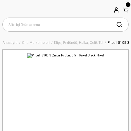
Anasayfa
Olta Malzemeleri
Klips, Fırdöndü, Halka, Çelik Tel
Pitbull 5105 3 