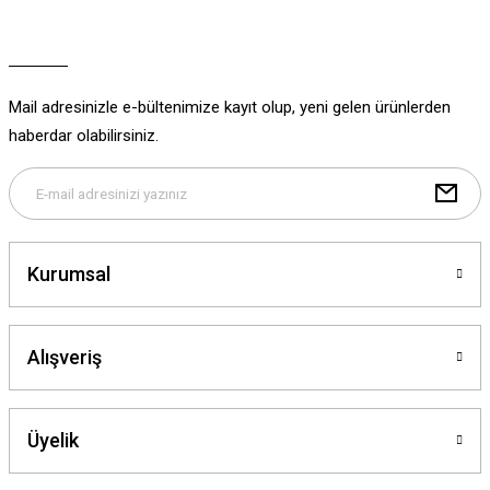
Ürün açıklamasında eksik bilgiler bulunuyor.
Ürün bilgilerinde hatalar bulunuyor.
Ürün fiyatı diğer sitelerden daha pahalı.
Mail adresinizle e-bültenimize kayıt olup, yeni gelen ürünlerden
Bu ürüne benzer farklı alternatifler olmalı.
haberdar olabilirsiniz.
Gönder
Kurumsal
Alışveriş
Üyelik