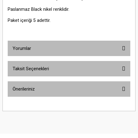
Paslanmaz Black nikel renklidir.
Paket içeriği 5 adettir.
Yorumlar
Taksit Seçenekleri
Bu ürüne ilk yorumu siz yapın!
Önerileriniz
Yorum Yaz
Bu ürünün fiyat bilgisi, resim, ürün açıklamalarında ve diğer konularda
yetersiz gördüğünüz noktaları öneri formunu kullanarak tarafımıza
iletebilirsiniz.
Görüş ve önerileriniz için teşekkür ederiz.
Ürün resmi kalitesiz, bozuk veya görüntülenemiyor.