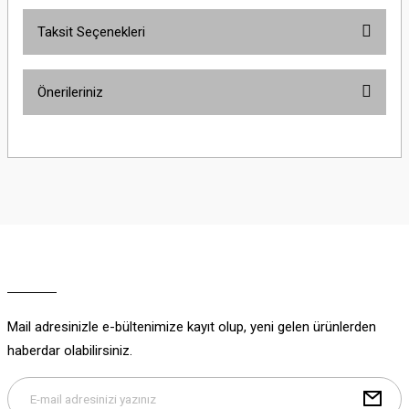
Taksit Seçenekleri
Bu ürüne ilk yorumu siz yapın!
Önerileriniz
Yorum Yaz
Bu ürünün fiyat bilgisi, resim, ürün açıklamalarında ve diğer konularda
yetersiz gördüğünüz noktaları öneri formunu kullanarak tarafımıza
iletebilirsiniz.
Görüş ve önerileriniz için teşekkür ederiz.
Ürün resmi kalitesiz, bozuk veya görüntülenemiyor.
Ürün açıklamasında eksik bilgiler bulunuyor.
Ürün bilgilerinde hatalar bulunuyor.
Ürün fiyatı diğer sitelerden daha pahalı.
Mail adresinizle e-bültenimize kayıt olup, yeni gelen ürünlerden
Bu ürüne benzer farklı alternatifler olmalı.
haberdar olabilirsiniz.