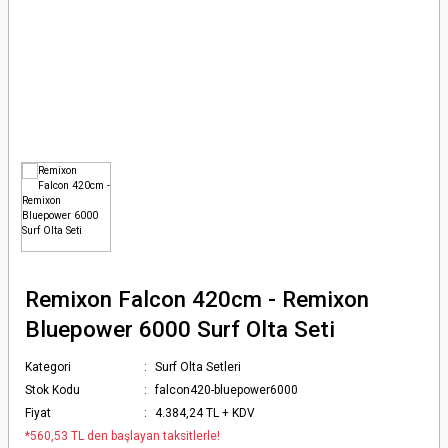
Olta Makineleri
rı
 Kemeri
arı, Takımları
eri
rı
kıç ve Ağ
ı, Kasnaklar
a Makineleri
rçaları
uarları
arçaları
 Kamışları
& Pompalar
Remixon Falcon 420cm - Remixon
Bluepower 6000 Surf Olta Seti
Kategori
Surf Olta Setleri
Stok Kodu
falcon420-bluepower6000
Fiyat
4.384,24 TL + KDV
*560,53 TL den başlayan taksitlerle!