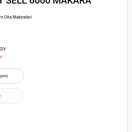
T SELL 6000 MAKARA
ım Olta Makineleri
KDV
e!