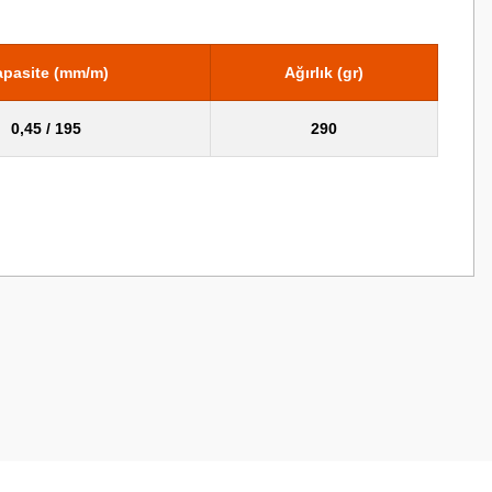
pasite (mm/m)
Ağırlık (gr)
0,45 / 195
290
z.