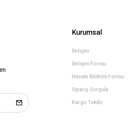
Gönder
Kurumsal
İletişim
İletişim Formu
len
Havale Bildirim Formu
Sipariş Sorgula
Kargo Takibi