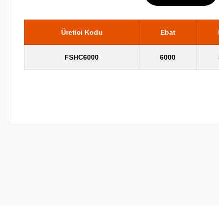
Üretici Kodu
Ebat
FSHC6000
6000
Bu ürünün fiyat bilgisi, resim, ürün açıklamalarında ve diğer konularda
Görüş ve önerileriniz için teşekkür ederiz.
Ürün resmi kalitesiz, bozuk veya görüntülenemiyor.
Ürün açıklamasında eksik bilgiler bulunuyor.
Ürün bilgilerinde hatalar bulunuyor.
Ürün fiyatı diğer sitelerden daha pahalı.
Bu ürüne benzer farklı alternatifler olmalı.