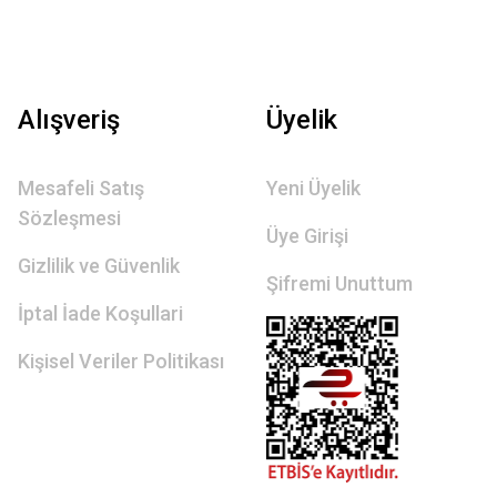
Alışveriş
Üyelik
Mesafeli Satış
Yeni Üyelik
Sözleşmesi
Üye Girişi
Gizlilik ve Güvenlik
Şifremi Unuttum
İptal İade Koşullari
Kişisel Veriler Politikası