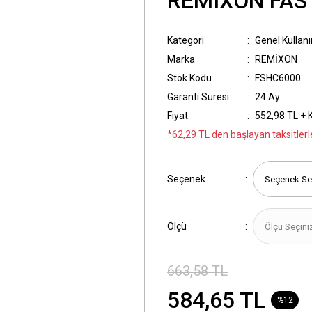
REMIXON FAS
Kategori
Genel Kullan
Marka
REMİXON
Stok Kodu
FSHC6000
Garanti Süresi
24 Ay
Fiyat
552,98 TL + 
*62,29 TL den başlayan taksitlerl
Seçenek
Ölçü
663,58 TL
584,65 TL
%12