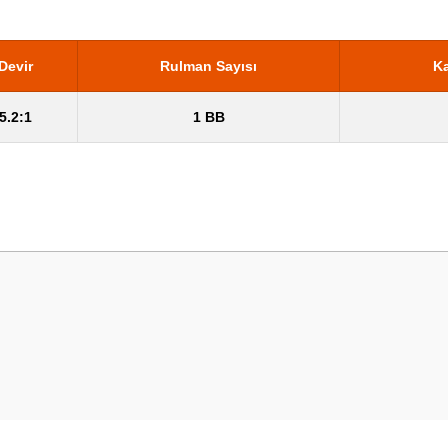
Devir
Rulman Sayısı
Ka
5.2:1
1 BB
 yetersiz gördüğünüz noktaları öneri formunu kullanarak tarafımıza iletebilirsini
Bu ürüne ilk yorumu siz yapın!
Yorum Yaz