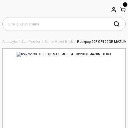
Anasayfa
Suni Yemler
Sahte Maket Balık
Rockpop 90F OP190QE MAZUME