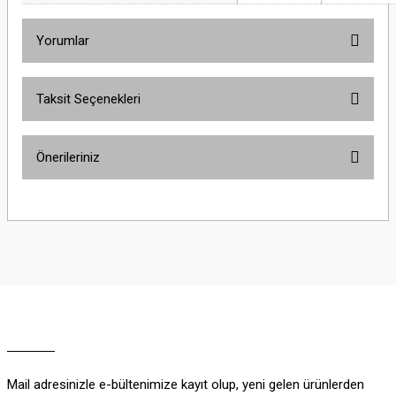
Yorumlar
Taksit Seçenekleri
Bu ürüne ilk yorumu siz yapın!
Önerileriniz
Yorum Yaz
Bu ürünün fiyat bilgisi, resim, ürün açıklamalarında ve diğer konularda
yetersiz gördüğünüz noktaları öneri formunu kullanarak tarafımıza
iletebilirsiniz.
Görüş ve önerileriniz için teşekkür ederiz.
Ürün resmi kalitesiz, bozuk veya görüntülenemiyor.
Ürün açıklamasında eksik bilgiler bulunuyor.
Ürün bilgilerinde hatalar bulunuyor.
Ürün fiyatı diğer sitelerden daha pahalı.
Mail adresinizle e-bültenimize kayıt olup, yeni gelen ürünlerden
Bu ürüne benzer farklı alternatifler olmalı.