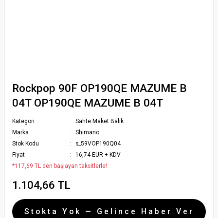
Rockpop 90F OP190QE MAZUME B
04T OP190QE MAZUME B 04T
Kategori
Sahte Maket Balık
Marka
Shimano
Stok Kodu
s_59VOP190Q04
Fiyat
16,74 EUR + KDV
*117,69 TL den başlayan taksitlerle!
1.104,66 TL
Stokta Yok — Gelince Haber Ver