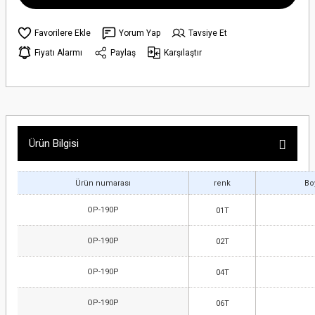
Yorum Yap
Tavsiye Et
Fiyatı Alarmı
Paylaş
Karşılaştır
Ürün Bilgisi
Ürün numarası
renk
Bo
OP-190P
01T
OP-190P
02T
OP-190P
04T
OP-190P
06T