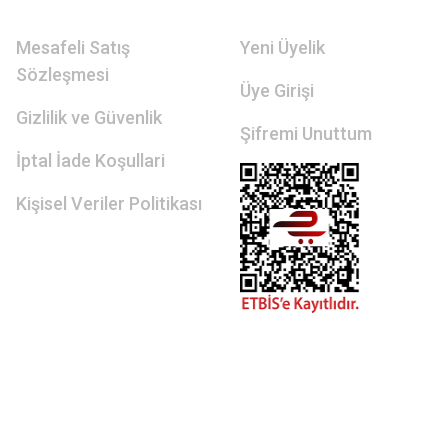
Mesafeli Satış
Yeni Üyelik
Sözleşmesi
Üye Girişi
Gizlilik ve Güvenlik
Şifremi Unuttum
İptal İade Koşullari
Kişisel Veriler Politikası