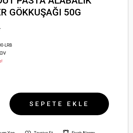
UT PASTA ALABALIK
R GÖKKUŞAĞI 50G
r
00-LRB
KDV
e!
SEPETE EKLE
rum Yap
Tavsiye Et
Fiyatı Alarmı