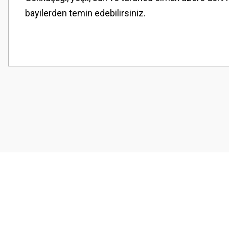
bayilerden temin edebilirsiniz.
Bu ürünün fiyat bilgisi, resim, ürün açıklamalarında ve diğer konularda
Görüş ve önerileriniz için teşekkür ederiz.
Ürün resmi kalitesiz, bozuk veya görüntülenemiyor.
Ürün açıklamasında eksik bilgiler bulunuyor.
Ürün bilgilerinde hatalar bulunuyor.
Ürün fiyatı diğer sitelerden daha pahalı.
Bu ürüne benzer farklı alternatifler olmalı.