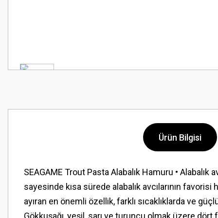
Ürün Bilgisi
SEAGAME Trout Pasta Alabalık Hamuru • Alabalık av
sayesinde kısa sürede alabalık avcılarının favorisi
ayıran en önemli özellik, farklı sıcaklıklarda ve güç
Gökkuşağı, yeşil, sarı ve turuncu olmak üzere dört f