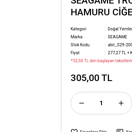
SEAGAME TRO
HAMURU CİĞE
Kategori
Doğal Yemle
Marka
SEAGAME
Stok Kodu
alst_S29-20
Fiyat
277,27 TL + 
*32,50 TL den başlayan taksitlerl
305,00 TL
Yo