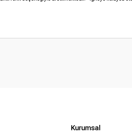
 yetersiz gördüğünüz noktaları öneri formunu kullanarak tarafımıza iletebilirsini
Bu ürüne ilk yorumu siz yapın!
Yorum Yaz
Gönder
Kurumsal