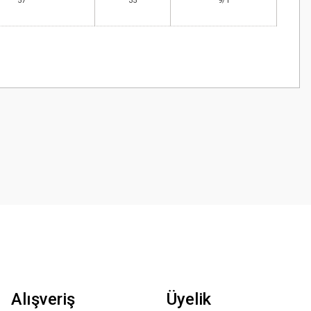
57
35
9/1
z.
Alışveriş
Üyelik