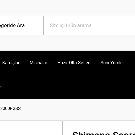
Kamışlar
Misinalar
Hazır Olta Setleri
Suni Yemler
or
 C2000PGSS