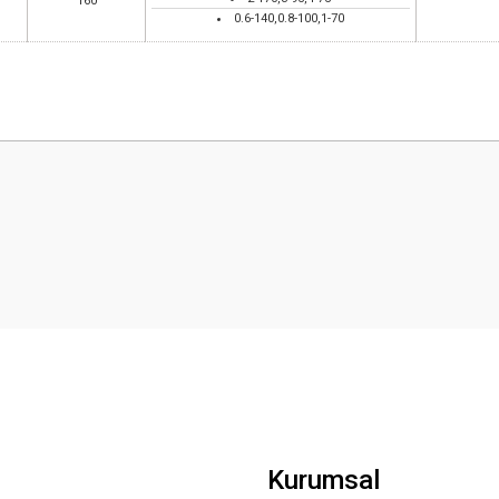
160
0.6-140,0.8-100,1-70
 yetersiz gördüğünüz noktaları öneri formunu kullanarak tarafımıza iletebilirsini
Bu ürüne ilk yorumu siz yapın!
Yorum Yaz
Gönder
Kurumsal