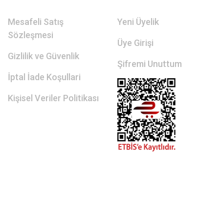
Mesafeli Satış
Yeni Üyelik
Sözleşmesi
Üye Girişi
Gizlilik ve Güvenlik
Şifremi Unuttum
İptal İade Koşullari
Kişisel Veriler Politikası