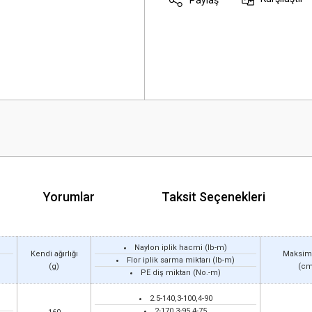
Yorumlar
Taksit Seçenekleri
Naylon iplik hacmi (lb-m)
Kendi ağırlığı
Maksim
Flor iplik sarma miktarı (lb-m)
(g)
(cm
PE diş miktarı (No.-m)
2.5-140,3-100,4-90
2-170,3-95,4-75