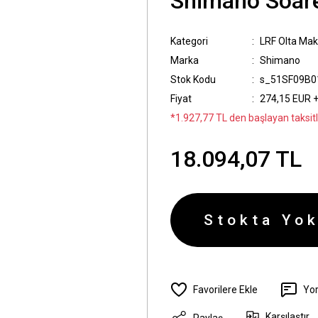
Shimano Soar
Kategori
LRF Olta Mak
Marka
Shimano
Stok Kodu
s_51SF09B0
Fiyat
274,15 EUR 
*1.927,77 TL den başlayan taksitl
18.094,07 TL
Stokta Yok
Yo
Karşılaştır
Paylaş