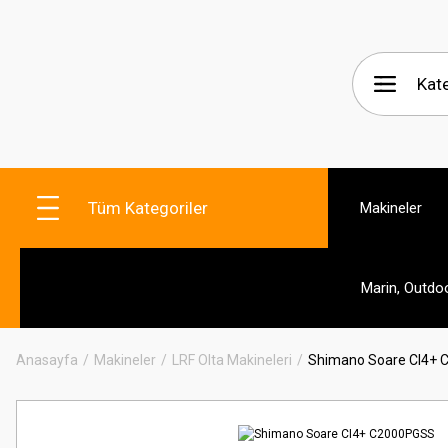
Tüm Kategoriler
Makineler
Marin, Outdo
Anasayfa
Makineler
LRF Olta Makineleri
Shimano Soare CI4+