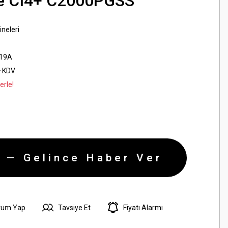
e CI4+ C2000PGSS
ineleri
19A
+ KDV
erle!
 — Gelince Haber Ver
rum Yap
Tavsiye Et
Fiyatı Alarmı