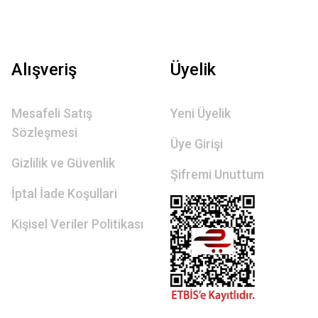
Alışveriş
Üyelik
Mesafeli Satış
Yeni Üyelik
Sözleşmesi
Üye Girişi
Gizlilik ve Güvenlik
Şifremi Unuttum
İptal İade Koşullari
Kişisel Veriler Politikası