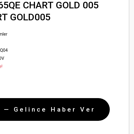
265QE CHART GOLD 005
T GOLD005
mler
5Q04
KDV
e!
 — Gelince Haber Ver