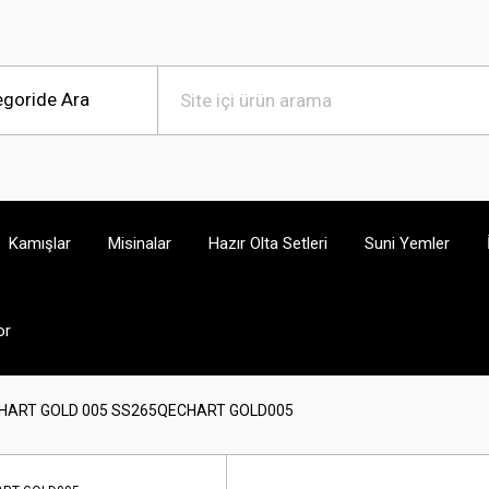
Kamışlar
Misinalar
Hazır Olta Setleri
Suni Yemler
or
 CHART GOLD 005 SS265QECHART GOLD005