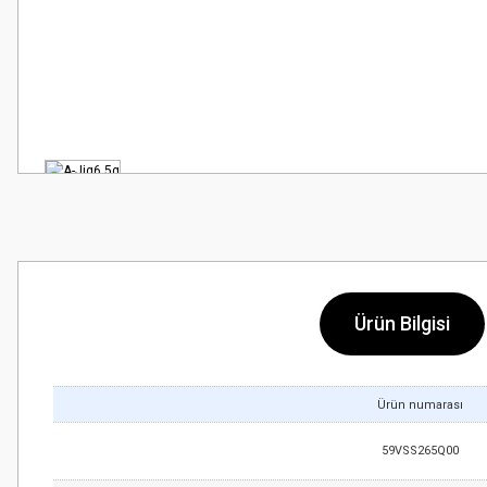
Ürün Bilgisi
Ürün numarası
59VSS265Q00