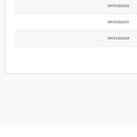
59VSS265Q02
59VSS265Q01
59VSS265Q04
Bu ürünün fiyat bilgisi, resim, ürün açıklamalarında ve diğer konularda
Görüş ve önerileriniz için teşekkür ederiz.
Ürün resmi kalitesiz, bozuk veya görüntülenemiyor.
Ürün açıklamasında eksik bilgiler bulunuyor.
Ürün bilgilerinde hatalar bulunuyor.
Ürün fiyatı diğer sitelerden daha pahalı.
Bu ürüne benzer farklı alternatifler olmalı.