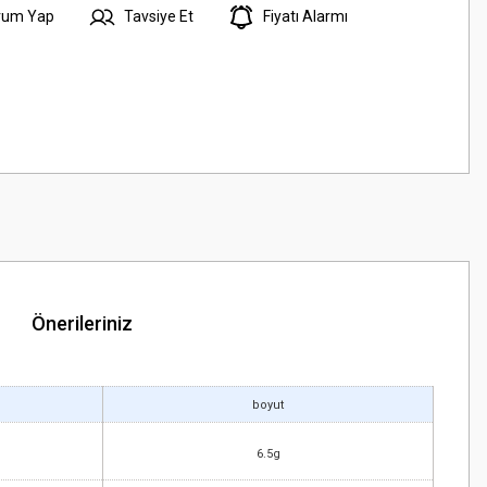
rum Yap
Tavsiye Et
Fiyatı Alarmı
Önerileriniz
boyut
6.5g