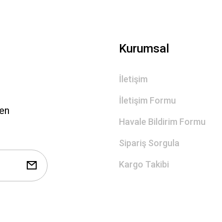
Gönder
Kurumsal
İletişim
İletişim Formu
len
Havale Bildirim Formu
Sipariş Sorgula
Kargo Takibi