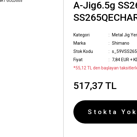
A-Jig6.5g SS
SS265QECHAR
Kategori
Metal Jig Ye
Marka
Shimano
Stok Kodu
s_59VSS26
Fiyat
7,84 EUR + 
*55,12 TL den başlayan taksitlerl
517,37 TL
Stokta Yok