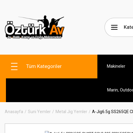
Tüm Kategoriler
Makineler
Marin, Outdo
Anasayfa
Suni Yemler
Metal Jig Yemler
A-Jig6.5g SS265QE