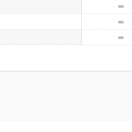
003
002
005
 yetersiz gördüğünüz noktaları öneri formunu kullanarak tarafımıza iletebilirsini
Bu ürüne ilk yorumu siz yapın!
Yorum Yaz