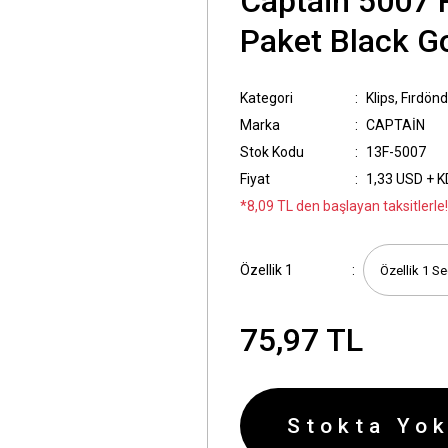
Captain 5007 R
Paket Black G
Kategori
Klips, Fırdönd
Marka
CAPTAİN
Stok Kodu
13F-5007
Fiyat
1,33 USD + 
*8,09 TL den başlayan taksitlerle!
Özellik 1
75,97 TL
Stokta Yok