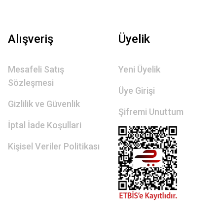
Alışveriş
Üyelik
Mesafeli Satış
Yeni Üyelik
Sözleşmesi
Üye Girişi
Gizlilik ve Güvenlik
Şifremi Unuttum
İptal İade Koşullari
Kişisel Veriler Politikası