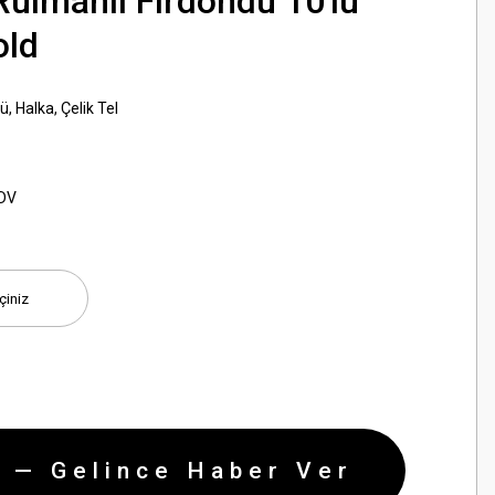
ulmanlı Fırdöndü 10'lu
old
ü, Halka, Çelik Tel
KDV
 — Gelince Haber Ver