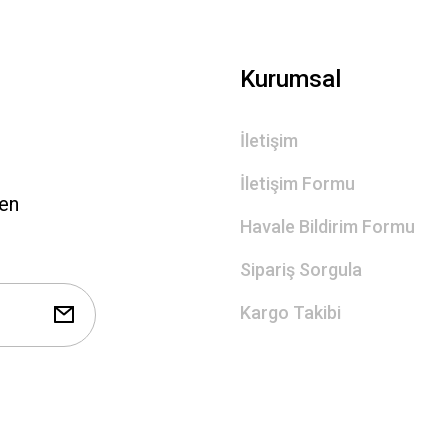
Gönder
Kurumsal
İletişim
İletişim Formu
len
Havale Bildirim Formu
Sipariş Sorgula
Kargo Takibi