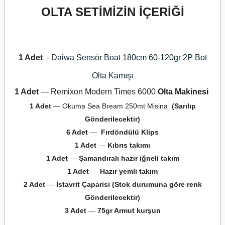
OLTA SETİMİZİN İÇERİĞİ
1 Adet
-
Daiwa Sensör Boat 180cm 60-120gr
2P Bot
Olta Kamışı
1 Adet
—
Remixon Modern Times 6000
Olta Makinesi
1 Adet
— Okuma Sea Bream 250mt Misina
(Sarılıp
Gönderilecektir)
6 Adet
—
Fırdöndülü Klips
1 Adet
—
Kıbrıs takımı
1 Adet
—
Şamandıralı hazır iğneli takım
1 Adet
—
Hazır yemli takım
2 Adet
—
İstavrit Çaparisi (Stok durumuna göre renk
Gönderilecektir)
3 Adet
—
75
gr Armut kurşun