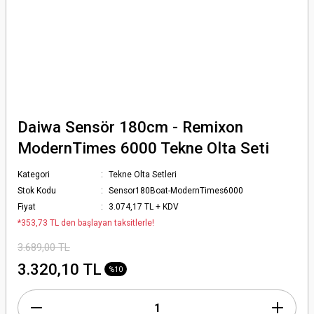
Daiwa Sensör 180cm - Remixon
ModernTimes 6000 Tekne Olta Seti
Kategori
Tekne Olta Setleri
Stok Kodu
Sensor180Boat-ModernTimes6000
Fiyat
3.074,17 TL + KDV
*353,73 TL den başlayan taksitlerle!
3.689,00 TL
3.320,10 TL
%10