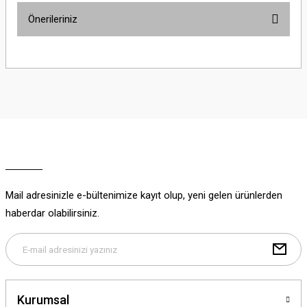
Önerileriniz
Yorum Yaz
Bu ürünün fiyat bilgisi, resim, ürün açıklamalarında ve diğer konularda
yetersiz gördüğünüz noktaları öneri formunu kullanarak tarafımıza
iletebilirsiniz.
Görüş ve önerileriniz için teşekkür ederiz.
Ürün resmi kalitesiz, bozuk veya görüntülenemiyor.
Ürün açıklamasında eksik bilgiler bulunuyor.
Ürün bilgilerinde hatalar bulunuyor.
Ürün fiyatı diğer sitelerden daha pahalı.
Mail adresinizle e-bültenimize kayıt olup, yeni gelen ürünlerden
Bu ürüne benzer farklı alternatifler olmalı.
haberdar olabilirsiniz.
Gönder
Kurumsal