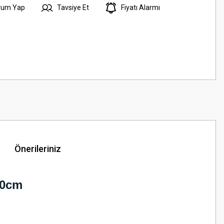
rum Yap
Tavsiye Et
Fiyatı Alarmı
Önerileriniz
40cm