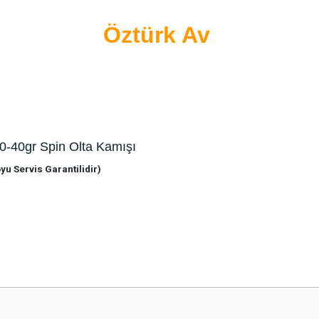
Öztürk Av
0-40gr Spin Olta Kamışı
u Servis Garantilidir)
 yetersiz gördüğünüz noktaları öneri formunu kullanarak tarafımıza iletebilirsini
Bu ürüne ilk yorumu siz yapın!