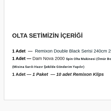
OLTA SETİMİZİN İÇERİĞİ
1 Adet
—
Remixon Double Black Serisi 240cm 2
1 Adet
—
Dam Nova 2000
Spin Olta Makinesi (Ömür Boy
(Misina Sarılı Hazır Şekilde Gönderim Yapılır)
1 Adet —
1 Paket
—
10 adet Remixon Klips
Bu ürünün fiyat bilgisi, resim, ürün açıklamalarında ve diğer konularda
Görüş ve önerileriniz için teşekkür ederiz.