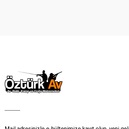
Ürün resmi kalitesiz, bozuk veya görüntülenemiyor.
Ürün açıklamasında eksik bilgiler bulunuyor.
Ürün bilgilerinde hatalar bulunuyor.
Ürün fiyatı diğer sitelerden daha pahalı.
Bu ürüne benzer farklı alternatifler olmalı.
Mail adresinizle e-bültenimize kayıt olup, yeni ge