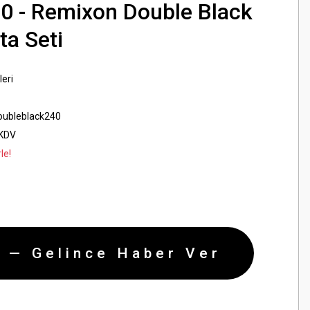
 - Remixon Double Black
ta Seti
leri
ubleblack240
 KDV
le!
 — Gelince Haber Ver