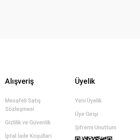
Alışveriş
Üyelik
Mesafeli Satış
Yeni Üyelik
Sözleşmesi
Üye Girişi
Gizlilik ve Güvenlik
Şifremi Unuttum
İptal İade Koşullari