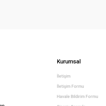
Yorum Yaz
Gönder
Kurumsal
İletişim
İletişim Formu
Havale Bildirim Formu
len