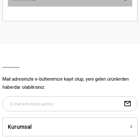
Yorum Yaz
Bu ürünün fiyat bilgisi, resim, ürün açıklamalarında ve diğer konularda
yetersiz gördüğünüz noktaları öneri formunu kullanarak tarafımıza
iletebilirsiniz.
Görüş ve önerileriniz için teşekkür ederiz.
Ürün resmi kalitesiz, bozuk veya görüntülenemiyor.
Ürün açıklamasında eksik bilgiler bulunuyor.
Ürün bilgilerinde hatalar bulunuyor.
Ürün fiyatı diğer sitelerden daha pahalı.
Mail adresinizle e-bültenimize kayıt olup, yeni gelen ürünlerden
Bu ürüne benzer farklı alternatifler olmalı.
haberdar olabilirsiniz.
Gönder
Kurumsal