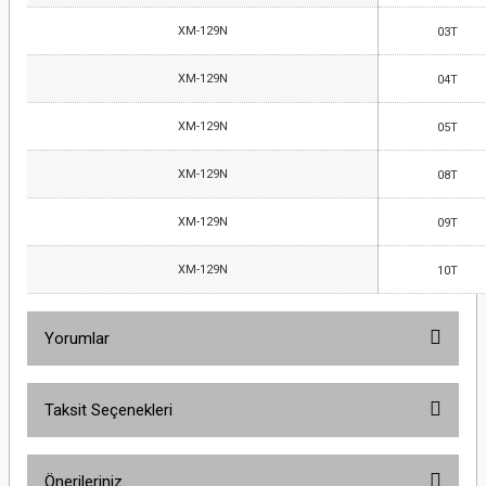
XM-129N
03T
XM-129N
04T
XM-129N
05T
XM-129N
08T
XM-129N
09T
XM-129N
10T
Yorumlar
Taksit Seçenekleri
Bu ürüne ilk yorumu siz yapın!
Önerileriniz