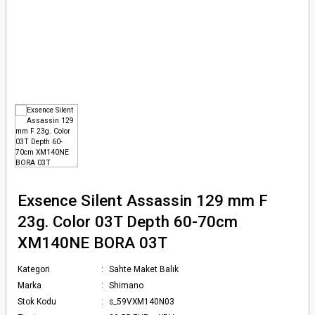
Olta Makineleri
rı
 Kemeri
arı, Takımları
eri
rı
kıç ve Ağ
ı, Kasnaklar
a Makineleri
rçaları
uarları
arçaları
 Kamışları
& Pompalar
Exsence Silent Assassin 129 mm F
23g. Color 03T Depth 60-70cm
XM140NE BORA 03T
Kategori
Sahte Maket Balık
Marka
Shimano
Stok Kodu
s_59VXM140N03