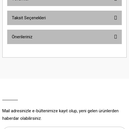
Taksit Seçenekleri
Bu ürüne ilk yorumu siz yapın!
Önerileriniz
Yorum Yaz
Bu ürünün fiyat bilgisi, resim, ürün açıklamalarında ve diğer konularda
yetersiz gördüğünüz noktaları öneri formunu kullanarak tarafımıza
iletebilirsiniz.
Görüş ve önerileriniz için teşekkür ederiz.
Ürün resmi kalitesiz, bozuk veya görüntülenemiyor.
Ürün açıklamasında eksik bilgiler bulunuyor.
Ürün bilgilerinde hatalar bulunuyor.
Ürün fiyatı diğer sitelerden daha pahalı.
Mail adresinizle e-bültenimize kayıt olup, yeni gelen ürünlerden
Bu ürüne benzer farklı alternatifler olmalı.
haberdar olabilirsiniz.