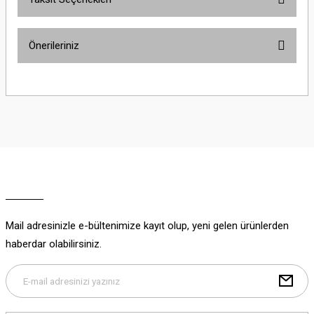
Bu ürüne ilk yorumu siz yapın!
Önerileriniz
Yorum Yaz
Bu ürünün fiyat bilgisi, resim, ürün açıklamalarında ve diğer konularda
yetersiz gördüğünüz noktaları öneri formunu kullanarak tarafımıza
iletebilirsiniz.
Görüş ve önerileriniz için teşekkür ederiz.
Ürün resmi kalitesiz, bozuk veya görüntülenemiyor.
Ürün açıklamasında eksik bilgiler bulunuyor.
Ürün bilgilerinde hatalar bulunuyor.
Ürün fiyatı diğer sitelerden daha pahalı.
Mail adresinizle e-bültenimize kayıt olup, yeni gelen ürünlerden
Bu ürüne benzer farklı alternatifler olmalı.
haberdar olabilirsiniz.