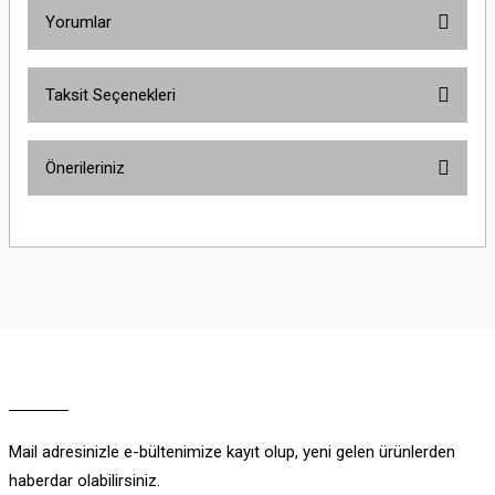
Yorumlar
Taksit Seçenekleri
Bu ürüne ilk yorumu siz yapın!
Önerileriniz
Yorum Yaz
Bu ürünün fiyat bilgisi, resim, ürün açıklamalarında ve diğer konularda
yetersiz gördüğünüz noktaları öneri formunu kullanarak tarafımıza
iletebilirsiniz.
Görüş ve önerileriniz için teşekkür ederiz.
Ürün resmi kalitesiz, bozuk veya görüntülenemiyor.
Ürün açıklamasında eksik bilgiler bulunuyor.
Ürün bilgilerinde hatalar bulunuyor.
Ürün fiyatı diğer sitelerden daha pahalı.
Mail adresinizle e-bültenimize kayıt olup, yeni gelen ürünlerden
Bu ürüne benzer farklı alternatifler olmalı.
haberdar olabilirsiniz.