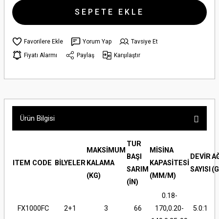
SEPETE EKLE
Yorum Yap
Tavsiye Et
Fiyatı Alarmı
Paylaş
Karşılaştır
Ürün Bilgisi
TUR
MAKSİMUM
MİSİNA
BAŞI
DEVİR
A
ITEM CODE
BİLYELER
KALAMA
KAPASİTESİ
SARIM
SAYISI
(G
(KG)
(MM/M)
(İN)
0.18-
FX1000FC
2+1
3
66
170,0.20-
5.0:1