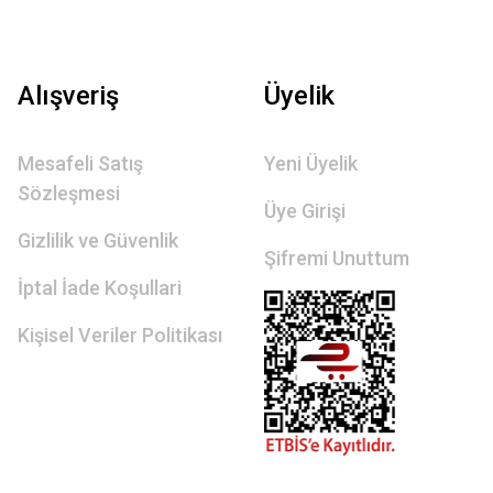
Alışveriş
Üyelik
Mesafeli Satış
Yeni Üyelik
Sözleşmesi
Üye Girişi
Gizlilik ve Güvenlik
Şifremi Unuttum
İptal İade Koşullari
Kişisel Veriler Politikası