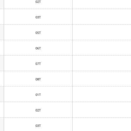
02T
03T
05T
06T
07T
08T
01T
02T
03T