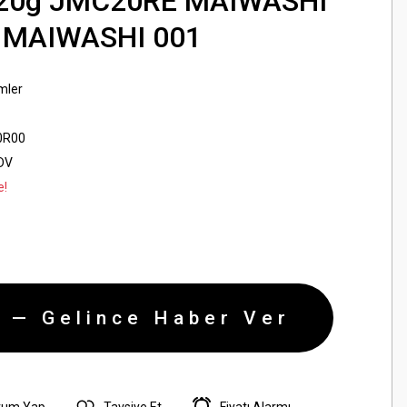
t20g JMC20RE MAIWASHI
 MAIWASHI 001
mler
0R00
KDV
e!
 — Gelince Haber Ver
rum Yap
Tavsiye Et
Fiyatı Alarmı