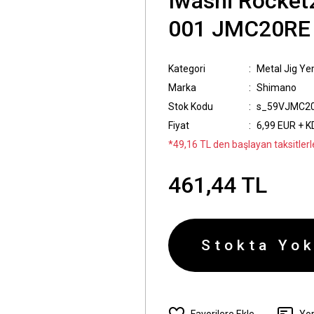
Iwashi Rocke
001 JMC20RE
Kategori
Metal Jig Ye
Marka
Shimano
Stok Kodu
s_59VJMC2
Fiyat
6,99 EUR + 
*49,16 TL den başlayan taksitlerl
461,44 TL
Stokta Yok
Yo