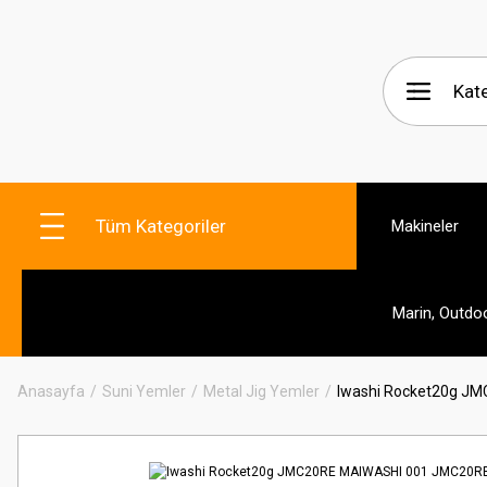
Tüm Kategoriler
Makineler
Marin, Outdo
Anasayfa
Suni Yemler
Metal Jig Yemler
Iwashi Rocket20g J