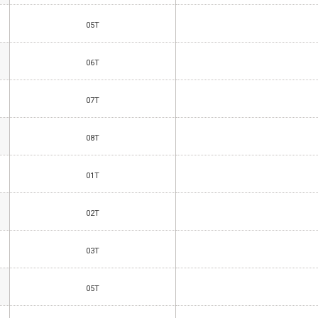
05T
06T
07T
08T
01T
02T
03T
05T