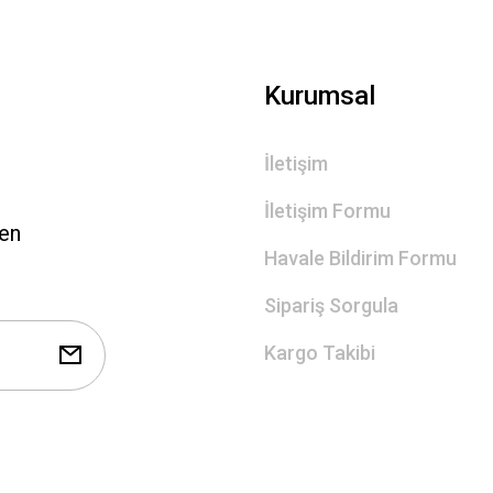
Gönder
Kurumsal
İletişim
İletişim Formu
len
Havale Bildirim Formu
Sipariş Sorgula
Kargo Takibi