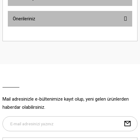
Bu ürüne ilk yorumu siz yapın!
Önerileriniz
Yorum Yaz
Bu ürünün fiyat bilgisi, resim, ürün açıklamalarında ve diğer konularda
yetersiz gördüğünüz noktaları öneri formunu kullanarak tarafımıza
iletebilirsiniz.
Görüş ve önerileriniz için teşekkür ederiz.
Ürün resmi kalitesiz, bozuk veya görüntülenemiyor.
Ürün açıklamasında eksik bilgiler bulunuyor.
Ürün bilgilerinde hatalar bulunuyor.
Ürün fiyatı diğer sitelerden daha pahalı.
Mail adresinizle e-bültenimize kayıt olup, yeni gelen ürünlerden
Bu ürüne benzer farklı alternatifler olmalı.
haberdar olabilirsiniz.