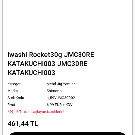
Iwashi Rocket30g JMC30RE
KATAKUCHI003 JMC30RE
KATAKUCHI003
Kategori
Metal Jig Yemler
Marka
Shimano
Stok Kodu
s_59VJMC30R02
Fiyat
6,99 EUR + KDV
*49,16 TL den başlayan taksitlerle!
461,44 TL