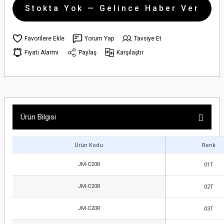
Stokta Yok — Gelince Haber Ver
Yorum Yap
Tavsiye Et
Fiyatı Alarmı
Paylaş
Karşılaştır
Ürün Bilgisi
Ürün Kodu
Renk
JM-C20R
01T
JM-C20R
02T
JM-C20R
03T