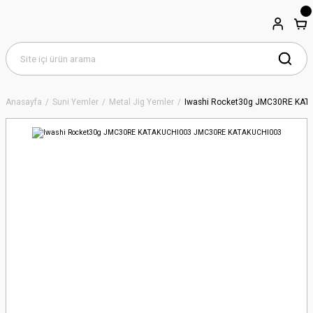
Anasayfa
Suni Yemler
Metal Jig Yemler
Iwashi Rocket30g JMC30RE KA