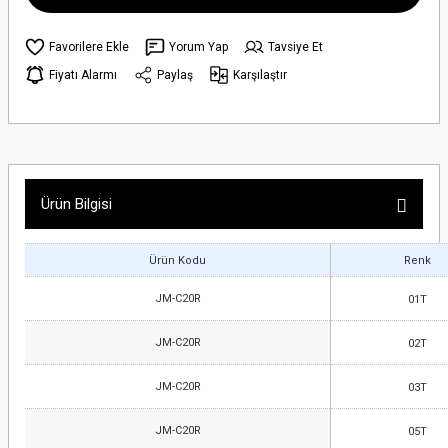
Yorum Yap
Tavsiye Et
Fiyatı Alarmı
Paylaş
Karşılaştır
Ürün Bilgisi
Ürün Kodu
Renk
JM-C20R
01T
JM-C20R
02T
JM-C20R
03T
JM-C20R
05T