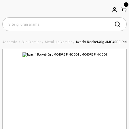
Anasayfa
Suni Yemler
Metal Jig Yemler
Iwashi Rocket40g JMC40RE PINK