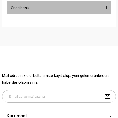
Önerileriniz
Yorum Yaz
Bu ürünün fiyat bilgisi, resim, ürün açıklamalarında ve diğer konularda
yetersiz gördüğünüz noktaları öneri formunu kullanarak tarafımıza
iletebilirsiniz.
Görüş ve önerileriniz için teşekkür ederiz.
Ürün resmi kalitesiz, bozuk veya görüntülenemiyor.
Ürün açıklamasında eksik bilgiler bulunuyor.
Ürün bilgilerinde hatalar bulunuyor.
Ürün fiyatı diğer sitelerden daha pahalı.
Mail adresinizle e-bültenimize kayıt olup, yeni gelen ürünlerden
Bu ürüne benzer farklı alternatifler olmalı.
haberdar olabilirsiniz.
Gönder
Kurumsal