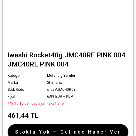
Iwashi Rocket40g JMC40RE PINK 004
JMC40RE PINK 004
Kategori
Metal Jig Yemler
Marka
Shimano
Stok Kodu
s_59VJMC40R03
Fiyat
6,99 EUR + KDV
*49,16 TL den başlayan taksitlerle!
461,44 TL
Stokta Yok — Gelince Haber Ver