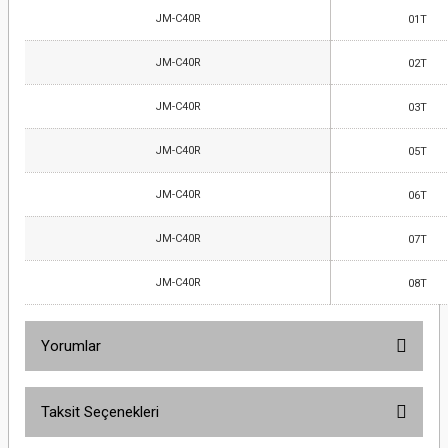
JM-C40R
01T
JM-C40R
02T
JM-C40R
03T
JM-C40R
05T
JM-C40R
06T
JM-C40R
07T
JM-C40R
08T
Yorumlar
Taksit Seçenekleri
Bu ürüne ilk yorumu siz yapın!