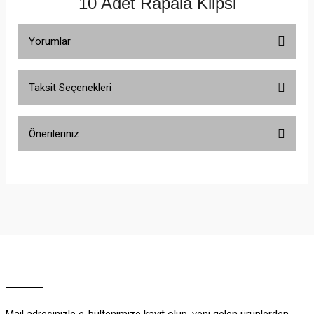
10 Adet Rapala Klipsi
Yorumlar
Taksit Seçenekleri
Bu ürüne ilk yorumu siz yapın!
Önerileriniz
Yorum Yaz
Bu ürünün fiyat bilgisi, resim, ürün açıklamalarında ve diğer konularda
yetersiz gördüğünüz noktaları öneri formunu kullanarak tarafımıza
iletebilirsiniz.
Görüş ve önerileriniz için teşekkür ederiz.
Ürün resmi kalitesiz, bozuk veya görüntülenemiyor.
Ürün açıklamasında eksik bilgiler bulunuyor.
Ürün bilgilerinde hatalar bulunuyor.
Ürün fiyatı diğer sitelerden daha pahalı.