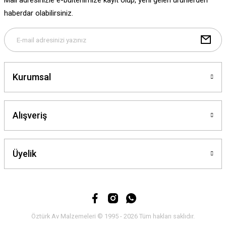
Mail adresinizle e-bültenimize kayıt olup, yeni gelen ürünlerden
Bu ürüne benzer farklı alternatifler olmalı.
haberdar olabilirsiniz.
Gönder
Kurumsal
Alışveriş
Üyelik
Öztürk Av Malzemeleri © 1995 - 2026 Tüm hakları saklıdır.