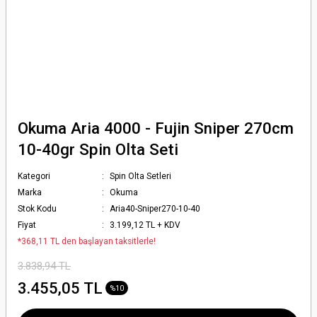
Okuma Aria 4000 - Fujin Sniper 270cm
10-40gr Spin Olta Seti
Kategori
Spin Olta Setleri
Marka
Okuma
Stok Kodu
Aria40-Sniper270-10-40
Fiyat
3.199,12 TL + KDV
*368,11 TL den başlayan taksitlerle!
3.838,94 TL
3.455,05 TL
%10