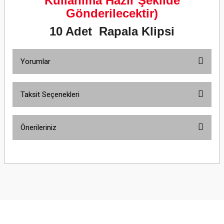
Kullanıma Hazır Şekilde
Gönderilecektir)
10 Adet Rapala Klipsi
Yorumlar
Taksit Seçenekleri
Bu ürüne ilk yorumu siz yapın!
Önerileriniz
Yorum Yaz
Bu ürünün fiyat bilgisi, resim, ürün açıklamalarında ve diğer konularda
yetersiz gördüğünüz noktaları öneri formunu kullanarak tarafımıza
iletebilirsiniz.
Görüş ve önerileriniz için teşekkür ederiz.
Ürün resmi kalitesiz, bozuk veya görüntülenemiyor.
Ürün açıklamasında eksik bilgiler bulunuyor.