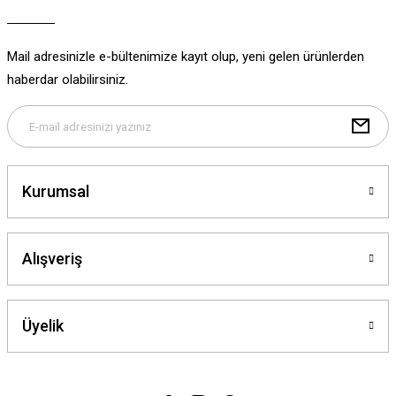
Ürün bilgilerinde hatalar bulunuyor.
Ürün fiyatı diğer sitelerden daha pahalı.
Mail adresinizle e-bültenimize kayıt olup, yeni gelen ürünlerden
Bu ürüne benzer farklı alternatifler olmalı.
haberdar olabilirsiniz.
Gönder
Kurumsal
Alışveriş
Üyelik