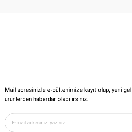
Ürün fiyatı diğer sitelerden daha pahalı.
Bu ürüne benzer farklı alternatifler olmalı.
Mail adresinizle e-bültenimize kayıt olup, yeni ge
ürünlerden haberdar olabilirsiniz.