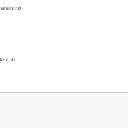
abilirsiniz.
 kamıştır
 yetersiz gördüğünüz noktaları öneri formunu kullanarak tarafımıza iletebilirsini
Bu ürüne ilk yorumu siz yapın!
Yorum Yaz