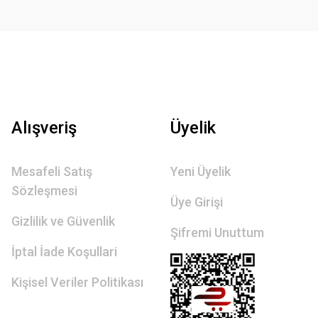
Alışveriş
Üyelik
Mesafeli Satış
Yeni Üyelik
Sözleşmesi
Üye Girişi
Gizlilik ve Güvenlik
Şifremi Unuttum
İptal İade Koşullari
Kişisel Veriler Politikası