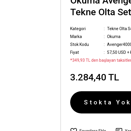
Okuma Avenge
Tekne Olta Set
Kategori
Tekne Olta Se
Marka
Okuma
Stok Kodu
Avenger4000
Fiyat
57,50 USD +
*349,93 TL den başlayan taksitler
3.284,40 TL
Stokta Yok
Yo