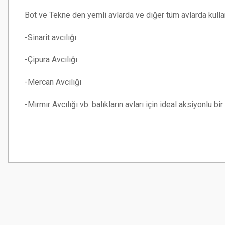
Bot ve Tekne den yemli avlarda ve diğer tüm avlarda kullan
-Sinarit avcılığı
-Çipura Avcılığı
-Mercan Avcılığı
-Mırmır Avcılığı vb. balıkların avları için ideal aksiyonlu bir
Bu ürünün fiyat bilgisi, resim, ürün açıklamalarında ve diğer konularda
Görüş ve önerileriniz için teşekkür ederiz.
Ürün resmi kalitesiz, bozuk veya görüntülenemiyor.
Ürün açıklamasında eksik bilgiler bulunuyor.
Ürün bilgilerinde hatalar bulunuyor.