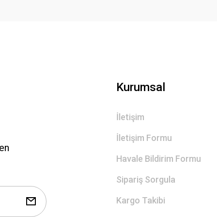
Gönder
Kurumsal
İletişim
İletişim Formu
len
Havale Bildirim Formu
Sipariş Sorgula
Kargo Takibi