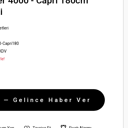
r 4000 - Capri 180cm
i
tleri
-Capri180
 KDV
le!
 — Gelince Haber Ver
rum Yap
Tavsiye Et
Fiyatı Alarmı