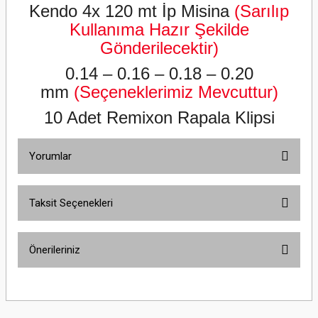
Kendo 4x 120 mt İp Misina
(Sarılıp
Kullanıma Hazır Şekilde
Gönderilecektir)
0.14
–
0.16 – 0.18 – 0.20
mm
(Seçeneklerimiz Mevcuttur)
10 Adet Remixon Rapala Klipsi
Yorumlar
Taksit Seçenekleri
Bu ürüne ilk yorumu siz yapın!
Önerileriniz
Yorum Yaz
Bu ürünün fiyat bilgisi, resim, ürün açıklamalarında ve diğer konularda
yetersiz gördüğünüz noktaları öneri formunu kullanarak tarafımıza
iletebilirsiniz.