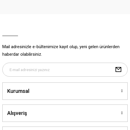
Görüş ve önerileriniz için teşekkür ederiz.
Ürün resmi kalitesiz, bozuk veya görüntülenemiyor.
Ürün açıklamasında eksik bilgiler bulunuyor.
Ürün bilgilerinde hatalar bulunuyor.
Ürün fiyatı diğer sitelerden daha pahalı.
Mail adresinizle e-bültenimize kayıt olup, yeni gelen ürünlerden
Bu ürüne benzer farklı alternatifler olmalı.
haberdar olabilirsiniz.
Gönder
Kurumsal
Alışveriş