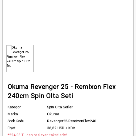
Olta Makineleri
rı
 Kemeri
arı, Takımları
eri
rı
kıç ve Ağ
ı, Kasnaklar
a Makineleri
rçaları
uarları
arçaları
 Kamışları
& Pompalar
Okuma Revenger 25 - Remixon Flex
240cm Spin Olta Seti
Kategori
Spin Olta Setleri
Marka
Okuma
Stok Kodu
Revenger25-RemixonFlex240
Fiyat
36,82 USD + KDV
*224,08 TL den başlayan taksitlerle!