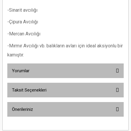
-Sinarit avcılığı
-Çipura Avcılığı
-Mercan Avcılığı
-Mırmır Avcılığı vb. balıkların avları için ideal aksiyonlu bir
kamıştır.
Yorumlar
Taksit Seçenekleri
Bu ürüne ilk yorumu siz yapın!
Önerileriniz
Yorum Yaz
Bu ürünün fiyat bilgisi, resim, ürün açıklamalarında ve diğer konularda
yetersiz gördüğünüz noktaları öneri formunu kullanarak tarafımıza