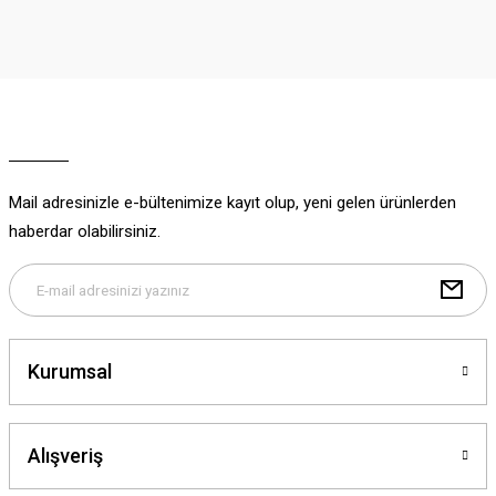
iletebilirsiniz.
Görüş ve önerileriniz için teşekkür ederiz.
Ürün resmi kalitesiz, bozuk veya görüntülenemiyor.
Ürün açıklamasında eksik bilgiler bulunuyor.
Ürün bilgilerinde hatalar bulunuyor.
Ürün fiyatı diğer sitelerden daha pahalı.
Mail adresinizle e-bültenimize kayıt olup, yeni gelen ürünlerden
Bu ürüne benzer farklı alternatifler olmalı.
haberdar olabilirsiniz.
Gönder
Kurumsal
Alışveriş