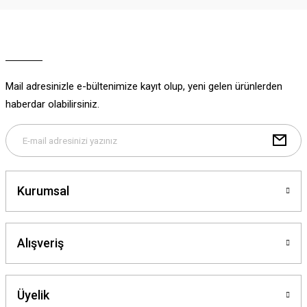
Ürün resmi kalitesiz, bozuk veya görüntülenemiyor.
Ürün açıklamasında eksik bilgiler bulunuyor.
Ürün bilgilerinde hatalar bulunuyor.
Ürün fiyatı diğer sitelerden daha pahalı.
Mail adresinizle e-bültenimize kayıt olup, yeni gelen ürünlerden
Bu ürüne benzer farklı alternatifler olmalı.
haberdar olabilirsiniz.
Gönder
Kurumsal
Alışveriş
Üyelik