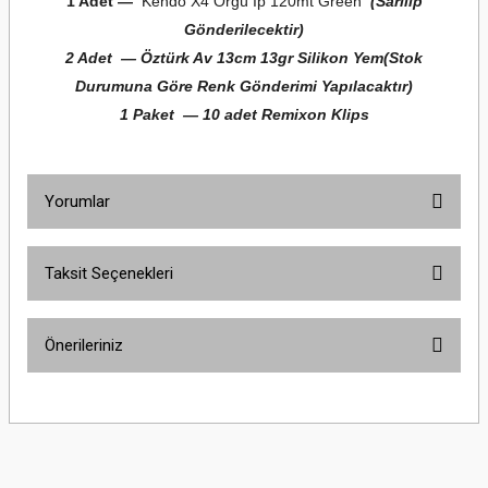
1 Adet —
Kendo X4 Örgü İp 120mt Green
(Sarılıp
Gönderilecektir)
2 Adet
—
Öztürk Av 13cm 13gr Silikon Yem(Stok
Durumuna Göre Renk Gönderimi Yapılacaktır)
1 Paket
—
10 adet Remixon Klips
Yorumlar
Taksit Seçenekleri
Bu ürüne ilk yorumu siz yapın!
Önerileriniz
Yorum Yaz
Bu ürünün fiyat bilgisi, resim, ürün açıklamalarında ve diğer konularda
yetersiz gördüğünüz noktaları öneri formunu kullanarak tarafımıza
iletebilirsiniz.
Görüş ve önerileriniz için teşekkür ederiz.