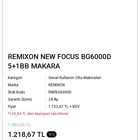
REMIXON NEW FOCUS BG6000D
5+1BB MAKARA
Kategori
Genel Kullanım Olta Makineleri
Marka
REMİXON
Stok Kodu
RNFBG6000D
Garanti Süresi
24 Ay
Fiyat
1.152,67 TL + KDV
*129,84 TL den başlayan taksitlerle!
1.383,20 TL
1.218,67 TL
%12