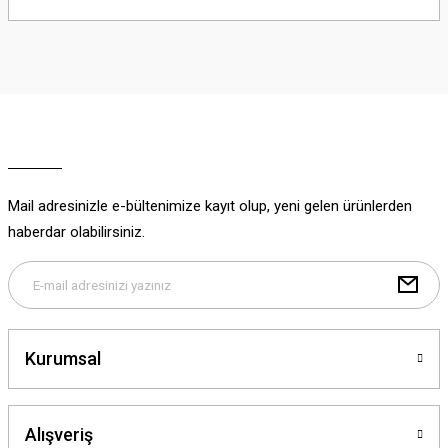
yetersiz gördüğünüz noktaları öneri formunu kullanarak tarafımıza
iletebilirsiniz.
Görüş ve önerileriniz için teşekkür ederiz.
Ürün resmi kalitesiz, bozuk veya görüntülenemiyor.
Ürün açıklamasında eksik bilgiler bulunuyor.
Ürün bilgilerinde hatalar bulunuyor.
Ürün fiyatı diğer sitelerden daha pahalı.
Mail adresinizle e-bültenimize kayıt olup, yeni gelen ürünlerden
Bu ürüne benzer farklı alternatifler olmalı.
haberdar olabilirsiniz.
Gönder
Kurumsal
Alışveriş