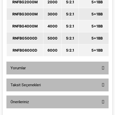
RNFBG2000M
2000
5:2.1
5+1BB
RNFBG3000M
3000
5:2.1
5+1BB
RNFBG4000M
4000
5:2.1
5+1BB
RNFBG5000D
5000
5:2.1
5+1BB
RNFBG6000D
6000
5:2.1
5+1BB
Yorumlar
Taksit Seçenekleri
Bu ürüne ilk yorumu siz yapın!
Önerileriniz
Yorum Yaz
Bu ürünün fiyat bilgisi, resim, ürün açıklamalarında ve diğer konularda