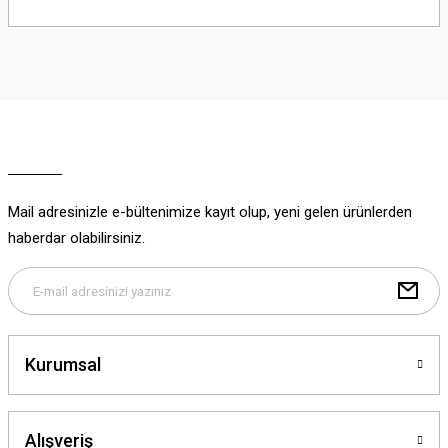
Bu ürünün fiyat bilgisi, resim, ürün açıklamalarında ve diğer konularda
yetersiz gördüğünüz noktaları öneri formunu kullanarak tarafımıza
iletebilirsiniz.
Görüş ve önerileriniz için teşekkür ederiz.
Ürün resmi kalitesiz, bozuk veya görüntülenemiyor.
Ürün açıklamasında eksik bilgiler bulunuyor.
Ürün bilgilerinde hatalar bulunuyor.
Ürün fiyatı diğer sitelerden daha pahalı.
Mail adresinizle e-bültenimize kayıt olup, yeni gelen ürünlerden
Bu ürüne benzer farklı alternatifler olmalı.
haberdar olabilirsiniz.
Gönder
Kurumsal
Alışveriş