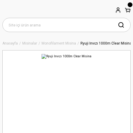
Anasayfa
Misinalar
Monofilament Misina
Ryuji Invızı 1000m Clear Misina