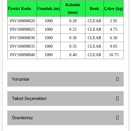
Kalınlık
Üretici Kodu
Uzunluk (m)
Renk
Çeker (kg)
(mm)
INV1000M020
1000
0.20
CLEAR
2.95
INV1000M025
1000
0.25
CLEAR
4.75
INV1000M030
1000
0.30
CLEAR
6.50
INV1000M035
1000
0.35
CLEAR
9.05
INV1000M040
1000
0.40
CLEAR
10.75
Yorumlar
Taksit Seçenekleri
Bu ürüne ilk yorumu siz yapın!
Önerileriniz
Yorum Yaz