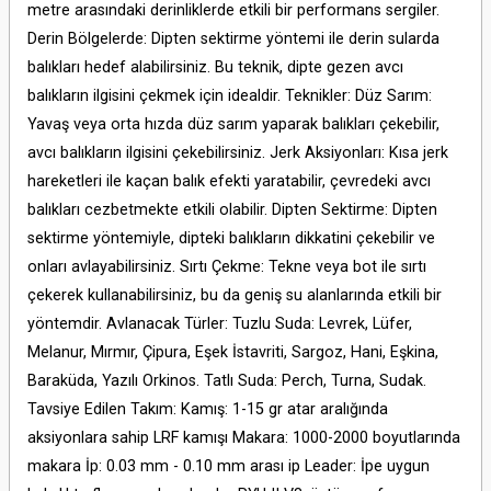
metre arasındaki derinliklerde etkili bir performans sergiler.
Derin Bölgelerde: Dipten sektirme yöntemi ile derin sularda
balıkları hedef alabilirsiniz. Bu teknik, dipte gezen avcı
balıkların ilgisini çekmek için idealdir. Teknikler: Düz Sarım:
Yavaş veya orta hızda düz sarım yaparak balıkları çekebilir,
avcı balıkların ilgisini çekebilirsiniz. Jerk Aksiyonları: Kısa jerk
hareketleri ile kaçan balık efekti yaratabilir, çevredeki avcı
balıkları cezbetmekte etkili olabilir. Dipten Sektirme: Dipten
sektirme yöntemiyle, dipteki balıkların dikkatini çekebilir ve
onları avlayabilirsiniz. Sırtı Çekme: Tekne veya bot ile sırtı
çekerek kullanabilirsiniz, bu da geniş su alanlarında etkili bir
yöntemdir. Avlanacak Türler: Tuzlu Suda: Levrek, Lüfer,
Melanur, Mırmır, Çipura, Eşek İstavriti, Sargoz, Hani, Eşkina,
Baraküda, Yazılı Orkinos. Tatlı Suda: Perch, Turna, Sudak.
Tavsiye Edilen Takım: Kamış: 1-15 gr atar aralığında
aksiyonlara sahip LRF kamışı Makara: 1000-2000 boyutlarında
makara İp: 0.03 mm - 0.10 mm arası ip Leader: İpe uygun