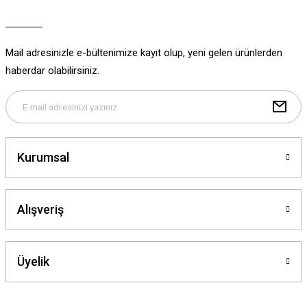
Ürün açıklamasında eksik bilgiler bulunuyor.
Ürün bilgilerinde hatalar bulunuyor.
Ürün fiyatı diğer sitelerden daha pahalı.
Mail adresinizle e-bültenimize kayıt olup, yeni gelen ürünlerden
Bu ürüne benzer farklı alternatifler olmalı.
haberdar olabilirsiniz.
Gönder
Kurumsal
Alışveriş
Üyelik