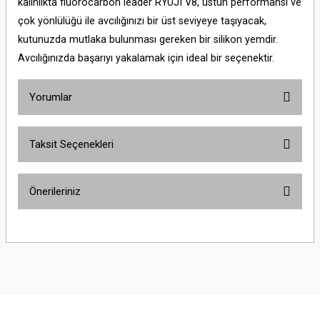
kalınlıkta fluorocarbon leader RYUJI V8, üstün performansı ve
çok yönlülüğü ile avcılığınızı bir üst seviyeye taşıyacak,
kutunuzda mutlaka bulunması gereken bir silikon yemdir.
Avcılığınızda başarıyı yakalamak için ideal bir seçenektir.
Yorumlar
Taksit Seçenekleri
Bu ürüne ilk yorumu siz yapın!
Önerileriniz
Yorum Yaz
Bu ürünün fiyat bilgisi, resim, ürün açıklamalarında ve diğer konularda
yetersiz gördüğünüz noktaları öneri formunu kullanarak tarafımıza
iletebilirsiniz.
Görüş ve önerileriniz için teşekkür ederiz.
Ürün resmi kalitesiz, bozuk veya görüntülenemiyor.