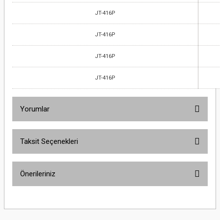
JT-416P
JT-416P
JT-416P
JT-416P
Yorumlar
Taksit Seçenekleri
Bu ürüne ilk yorumu siz yapın!
Önerileriniz
Yorum Yaz
Bu ürünün fiyat bilgisi, resim, ürün açıklamalarında ve diğer konularda
yetersiz gördüğünüz noktaları öneri formunu kullanarak tarafımıza
iletebilirsiniz.