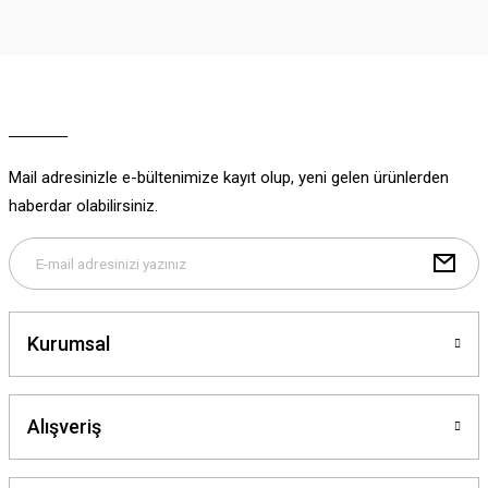
Görüş ve önerileriniz için teşekkür ederiz.
Ürün resmi kalitesiz, bozuk veya görüntülenemiyor.
Ürün açıklamasında eksik bilgiler bulunuyor.
Ürün bilgilerinde hatalar bulunuyor.
Ürün fiyatı diğer sitelerden daha pahalı.
Mail adresinizle e-bültenimize kayıt olup, yeni gelen ürünlerden
Bu ürüne benzer farklı alternatifler olmalı.
haberdar olabilirsiniz.
Gönder
Kurumsal
Alışveriş