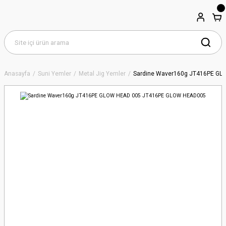
Anasayfa
Suni Yemler
Metal Jig Yemler
Sardine Waver160g JT416PE G