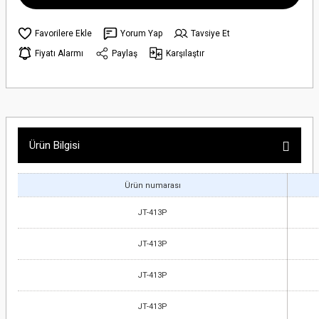
Yorum Yap
Tavsiye Et
Fiyatı Alarmı
Paylaş
Karşılaştır
Ürün Bilgisi
Ürün numarası
JT-413P
JT-413P
JT-413P
JT-413P