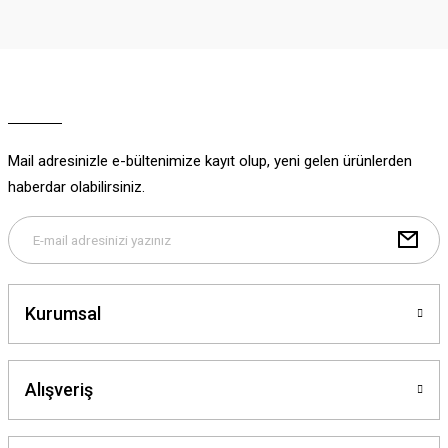
Görüş ve önerileriniz için teşekkür ederiz.
Ürün resmi kalitesiz, bozuk veya görüntülenemiyor.
Ürün açıklamasında eksik bilgiler bulunuyor.
Ürün bilgilerinde hatalar bulunuyor.
Ürün fiyatı diğer sitelerden daha pahalı.
Mail adresinizle e-bültenimize kayıt olup, yeni gelen ürünlerden
Bu ürüne benzer farklı alternatifler olmalı.
haberdar olabilirsiniz.
Gönder
Kurumsal
Alışveriş