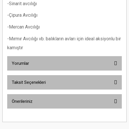
-Sinarit avcılığı
-Çipura Avcılığı
-Mercan Avcılığı
-Mırmır Avcılığı vb. balıkların avları için ideal aksiyonlu bir
kamıştır
Yorumlar
Taksit Seçenekleri
Bu ürüne ilk yorumu siz yapın!
Önerileriniz
Yorum Yaz
Bu ürünün fiyat bilgisi, resim, ürün açıklamalarında ve diğer konularda
yetersiz gördüğünüz noktaları öneri formunu kullanarak tarafımıza
iletebilirsiniz.