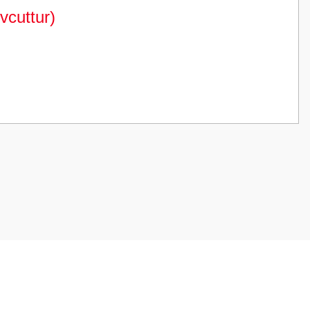
vcuttur)
z.