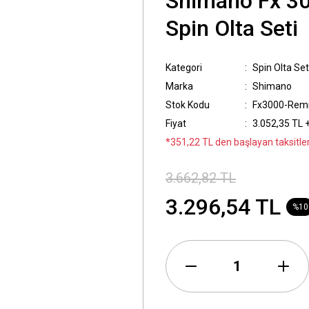
Shimano Fx 30
Spin Olta Seti
Kategori
Spin Olta Set
Marka
Shimano
Stok Kodu
Fx3000-Remi
Fiyat
3.052,35 TL 
*351,22 TL den başlayan taksitler
3.662,82 TL
3.296,54 TL
%10