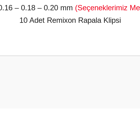
.16 – 0.18 – 0.20 mm
(Seçeneklerimiz Me
10 Adet Remixon Rapala Klipsi
 yetersiz gördüğünüz noktaları öneri formunu kullanarak tarafımıza iletebilirsini
Bu ürüne ilk yorumu siz yapın!
Yorum Yaz