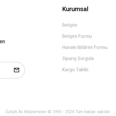
Gönder
Kurumsal
İletişim
İletişim Formu
len
Havale Bildirim Formu
Sipariş Sorgula
Kargo Takibi
Öztürk Av Malzemeleri © 1995 - 2026 Tüm hakları saklıdır.