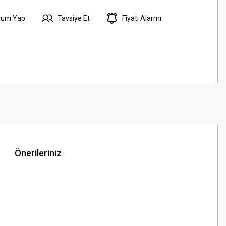
rum Yap
Tavsiye Et
Fiyatı Alarmı
Önerileriniz