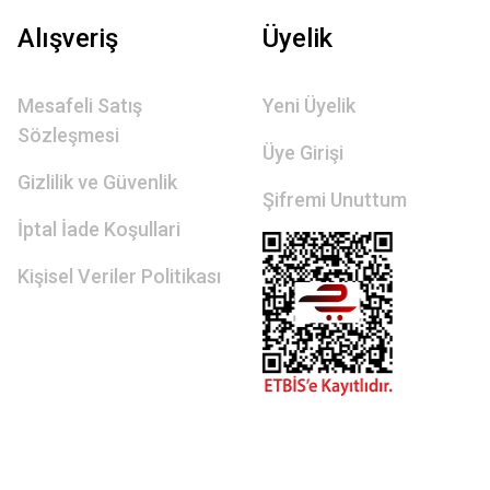
Alışveriş
Üyelik
Mesafeli Satış
Yeni Üyelik
Sözleşmesi
Üye Girişi
Gizlilik ve Güvenlik
Şifremi Unuttum
İptal İade Koşullari
Kişisel Veriler Politikası