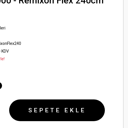
00 - Remixon Flex 240cm
leri
xonFlex240
+ KDV
le!
SEPETE EKLE