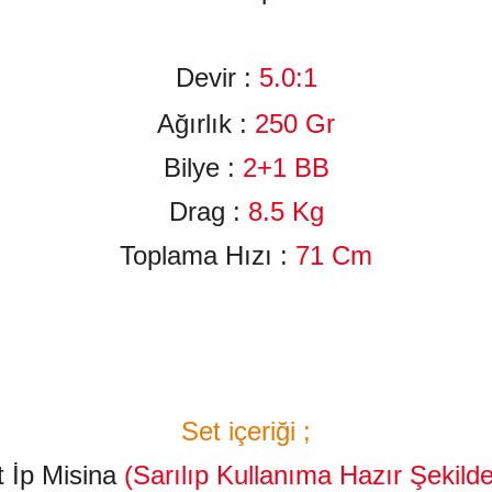
Devir :
5
.0:1
Ağırlık :
25
0
Gr
Bilye :
2+
1
BB
Drag :
8.5
Kg
Toplama Hızı :
71
Cm
Set içeriği ;
 İp Misina
(Sarılıp Kullanıma Hazır Şekilde