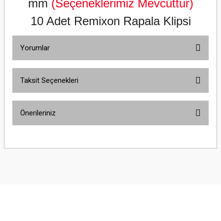
mm
(Seçeneklerimiz Mevcuttur)
10 Adet Remixon Rapala Klipsi
Yorumlar
Taksit Seçenekleri
Bu ürüne ilk yorumu siz yapın!
Önerileriniz
Yorum Yaz
Bu ürünün fiyat bilgisi, resim, ürün açıklamalarında ve diğer konularda
yetersiz gördüğünüz noktaları öneri formunu kullanarak tarafımıza
iletebilirsiniz.
Görüş ve önerileriniz için teşekkür ederiz.
Ürün resmi kalitesiz, bozuk veya görüntülenemiyor.
Ürün açıklamasında eksik bilgiler bulunuyor.
Ürün bilgilerinde hatalar bulunuyor.