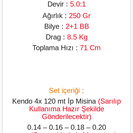
Devir :
5
.0:1
Ağırlık :
25
0
Gr
Bilye :
2+
1
BB
Drag :
8.5
Kg
Toplama Hızı :
71
Cm
Set içeriği ;
Kendo 4x 120 mt İp Misina
(Sarılıp
Kullanıma Hazır Şekilde
Gönderilecektir)
0.14
–
0.16 – 0.18 – 0.20