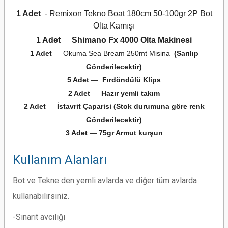
1 Adet
-
Remixon Tekno Boat 180cm 50-100gr 2P Bot
Olta Kamışı
1 Adet
Shimano Fx 4000 Olta Makinesi
—
1 Adet
— Okuma Sea Bream 250mt Misina
(Sarılıp
Gönderilecektir)
5 Adet
—
Fırdöndülü Klips
2 Adet
—
Hazır yemli takım
2 Adet
—
İstavrit Çaparisi (Stok durumuna göre renk
Gönderilecektir)
3 Adet
—
75
gr Armut kurşun
Kullanım Alanları
Bot ve Tekne den yemli avlarda ve diğer tüm avlarda
kullanabilirsiniz.
-Sinarit avcılığı