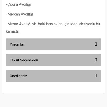
-Çipura Avcılığı
-Mercan Avcılığı
-Mırmır Avcılığı vb. balıkların avları için ideal aksiyonlu bir
kamıştır.
Yorumlar
Taksit Seçenekleri
Bu ürüne ilk yorumu siz yapın!
Önerileriniz
Yorum Yaz
Bu ürünün fiyat bilgisi, resim, ürün açıklamalarında ve diğer konularda
yetersiz gördüğünüz noktaları öneri formunu kullanarak tarafımıza
iletebilirsiniz.
Görüş ve önerileriniz için teşekkür ederiz.