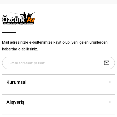
Ürün resmi kalitesiz, bozuk veya görüntülenemiyor.
Ürün açıklamasında eksik bilgiler bulunuyor.
Ürün bilgilerinde hatalar bulunuyor.
Ürün fiyatı diğer sitelerden daha pahalı.
Bu ürüne benzer farklı alternatifler olmalı.
Mail adresinizle e-bültenimize kayıt olup, yeni gelen ürünlerden
haberdar olabilirsiniz.
Gönder
Kurumsal
Alışveriş