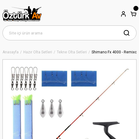
Anasayfa
Hazır Olta Setleri
Tekne Olta Setleri
Shimano Fx 4000 - Remixon