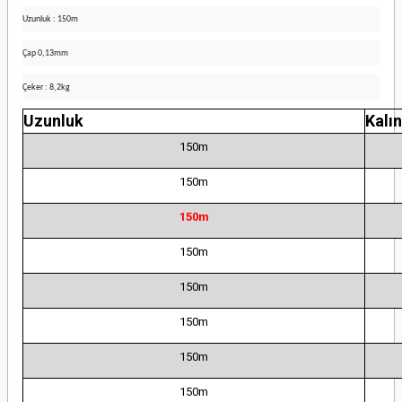
Uzunluk : 150m
Çap 0,13mm
Çeker : 8,2kg
Uzunluk
Kalın
150m
150m
150m
150m
150m
150m
150m
150m