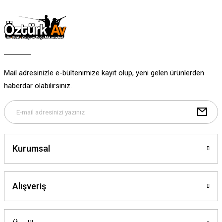
Ürün resmi kalitesiz, bozuk veya görüntülenemiyor.
Ürün açıklamasında eksik bilgiler bulunuyor.
Ürün bilgilerinde hatalar bulunuyor.
Ürün fiyatı diğer sitelerden daha pahalı.
Bu ürüne benzer farklı alternatifler olmalı.
Mail adresinizle e-bültenimize kayıt olup, yeni gelen ürünlerden
haberdar olabilirsiniz.
Gönder
Kurumsal
Alışveriş