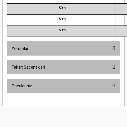
150m
150m
150m
Yorumlar
Taksit Seçenekleri
Bu ürüne ilk yorumu siz yapın!
Önerileriniz
Yorum Yaz
Bu ürünün fiyat bilgisi, resim, ürün açıklamalarında ve diğer konularda
yetersiz gördüğünüz noktaları öneri formunu kullanarak tarafımıza
iletebilirsiniz.
Görüş ve önerileriniz için teşekkür ederiz.