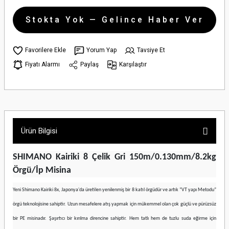
Stokta Yok — Gelince Haber Ver
Yorum Yap
Tavsiye Et
Fiyatı Alarmı
Paylaş
Karşılaştır
Ürün Bilgisi
SHIMANO Kairiki 8 Çelik Gri 150m/0.130mm/8.2kg
Örgü/İp Misina
Yeni Shimano Kairiki 8x, Japonya'da üretilen yenilenmiş bir 8 katıl örgüdür ve artık “VT yapı Metodu”
örgü teknolojisine sahiptir. Uzun mesafelere atış yapmak için mükemmel olan çok güçlü ve pürüzsüz
bir PE misinadır. Şaşırtıcı bir kırılma direncine sahiptir. Hem tatlı hem de tuzlu suda eğirme için