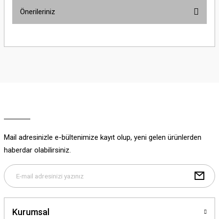
Önerileriniz
Yorum Yaz
Bu ürünün fiyat bilgisi, resim, ürün açıklamalarında ve diğer konularda
yetersiz gördüğünüz noktaları öneri formunu kullanarak tarafımıza
iletebilirsiniz.
Görüş ve önerileriniz için teşekkür ederiz.
Ürün resmi kalitesiz, bozuk veya görüntülenemiyor.
Ürün açıklamasında eksik bilgiler bulunuyor.
Ürün bilgilerinde hatalar bulunuyor.
Ürün fiyatı diğer sitelerden daha pahalı.
Mail adresinizle e-bültenimize kayıt olup, yeni gelen ürünlerden
Bu ürüne benzer farklı alternatifler olmalı.
haberdar olabilirsiniz.
Gönder
Kurumsal