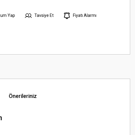
rum Yap
Tavsiye Et
Fiyatı Alarmı
Önerileriniz
m