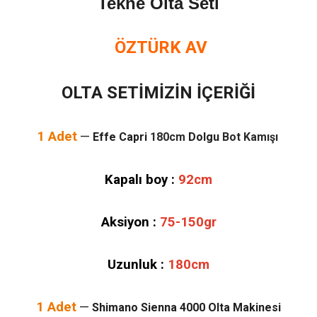
Tekne Olta Seti
ÖZTÜRK AV
OLTA SETİMİZİN İÇERİĞİ
1 Adet
—
Effe Capri
180cm
Dolgu
Bot Kamışı
Kapalı boy :
92cm
Aksiyon :
75-150gr
Uzunluk :
180cm
1 Adet
—
Shimano Sienna 4000 Olta Makinesi