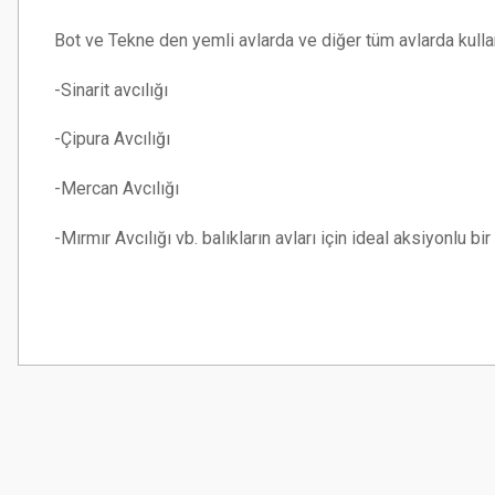
Bot ve Tekne den yemli avlarda ve diğer tüm avlarda kullan
-Sinarit avcılığı
-Çipura Avcılığı
-Mercan Avcılığı
-Mırmır Avcılığı vb. balıkların avları için ideal aksiyonlu bir
Bu ürünün fiyat bilgisi, resim, ürün açıklamalarında ve diğer konularda
Görüş ve önerileriniz için teşekkür ederiz.
Ürün resmi kalitesiz, bozuk veya görüntülenemiyor.
Ürün açıklamasında eksik bilgiler bulunuyor.
Ürün bilgilerinde hatalar bulunuyor.