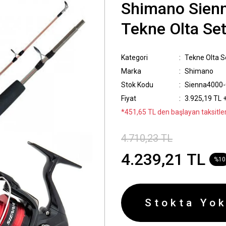
Shimano Sienn
Tekne Olta Set
Kategori
Tekne Olta Se
Marka
Shimano
Stok Kodu
Sienna4000-
Fiyat
3.925,19 TL 
*451,65 TL den başlayan taksitler
4.710,23 TL
4.239,21 TL
%10
Stokta Yok