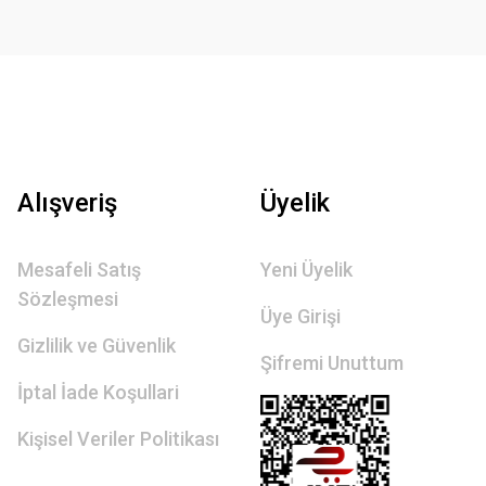
Alışveriş
Üyelik
Mesafeli Satış
Yeni Üyelik
Sözleşmesi
Üye Girişi
Gizlilik ve Güvenlik
Şifremi Unuttum
İptal İade Koşullari
Kişisel Veriler Politikası