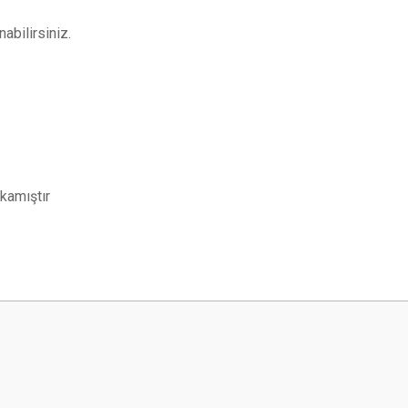
abilirsiniz.
 kamıştır
 yetersiz gördüğünüz noktaları öneri formunu kullanarak tarafımıza iletebilirsini
Bu ürüne ilk yorumu siz yapın!
Yorum Yaz