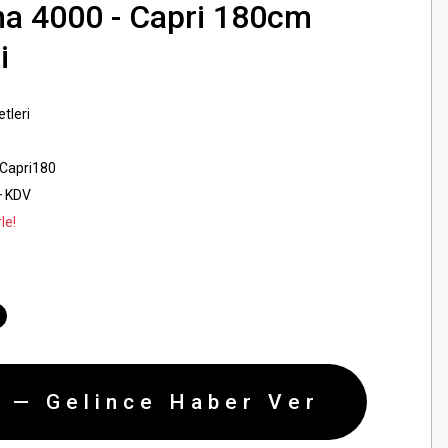
a 4000 - Capri 180cm
i
tleri
Capri180
+ KDV
le!
 — Gelince Haber Ver