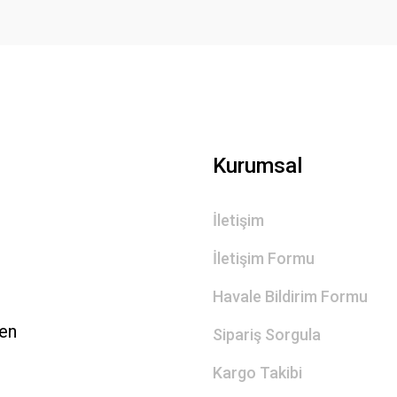
Gönder
Kurumsal
İletişim
İletişim Formu
Havale Bildirim Formu
len
Sipariş Sorgula
Kargo Takibi