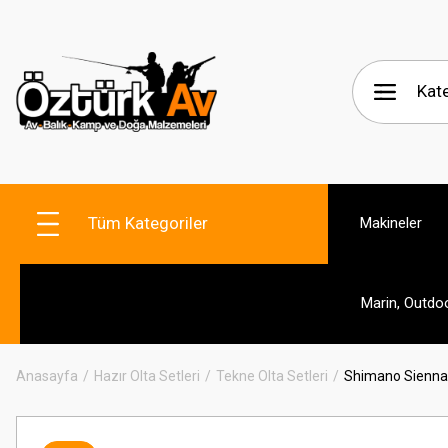
Tüm Kategoriler
Makineler
Marin, Outdo
Anasayfa
Hazır Olta Setleri
Tekne Olta Setleri
Shimano Sienna 