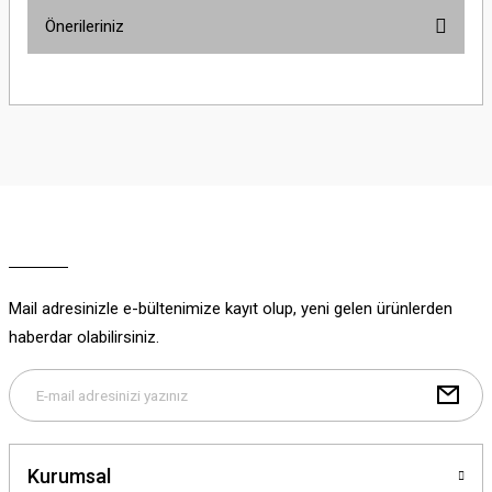
Önerileriniz
Yorum Yaz
Bu ürünün fiyat bilgisi, resim, ürün açıklamalarında ve diğer konularda
yetersiz gördüğünüz noktaları öneri formunu kullanarak tarafımıza
iletebilirsiniz.
Görüş ve önerileriniz için teşekkür ederiz.
Ürün resmi kalitesiz, bozuk veya görüntülenemiyor.
Ürün açıklamasında eksik bilgiler bulunuyor.
Ürün bilgilerinde hatalar bulunuyor.
Ürün fiyatı diğer sitelerden daha pahalı.
Mail adresinizle e-bültenimize kayıt olup, yeni gelen ürünlerden
Bu ürüne benzer farklı alternatifler olmalı.
haberdar olabilirsiniz.
Gönder
Kurumsal